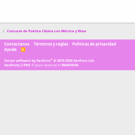
Concurso de Poética Clásica con Métrica y Rima
Contactanos
Términos y reglas
Politicas de privacidad
Ayuda
R
S
S
®
Forum software by XenForo
© 2010-2020 XenForo Ltd.
XenPorta 2 PRO
© Jason Axelrod of
8WAYRUN