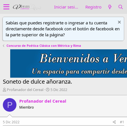
Iniciar sesión
Registro
Sabías que puedes registrarte o ingresar a tu cuenta
directamente desde facebook con el botón de facebook en
la parte superior de la página?
Concurso de Poética Clásica con Métrica y Rima
Soneto de dulce añoranza.
A
F
Profanador del Cereal
5 Dic 2022
u
e
t
c
Profanador del Cereal
P
o
h
Miembro
r
a
d
d
e
e
5 Dic 2022
#1
h
i