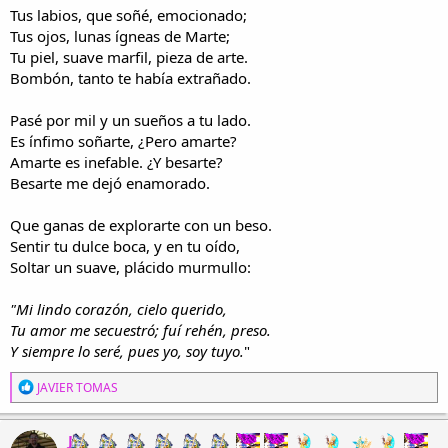
i
n
Tus labios, que soñé, emocionado;
l
i
Tus ojos, lunas ígneas de Marte;
o
c
Tu piel, suave marfil, pieza de arte.
i
Bombón, tanto te había extrañado.
o
Pasé por mil y un sueños a tu lado.
Es ínfimo soñarte, ¿Pero amarte?
Amarte es inefable. ¿Y besarte?
Besarte me dejó enamorado.
Que ganas de explorarte con un beso.
Sentir tu dulce boca, y en tu oído,
Soltar un suave, plácido murmullo:
"Mi lindo corazón, cielo querido,
Tu amor me secuestró; fuí rehén, preso.
Y siempre lo seré, pues yo, soy tuyo.
"
R
JAVIER TOMAS
e
a
c
J