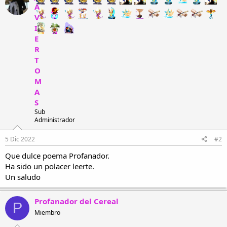
c
A
i
V
o
n
I
e
E
s
R
:
T
O
M
A
S
Sub
Administrador
5 Dic 2022
#2
Que dulce poema Profanador.
Ha sido un polacer leerte.
Un saludo
Profanador del Cereal
P
Miembro