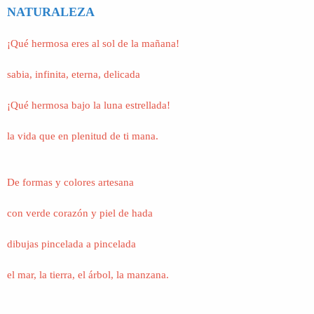
i
n
NATURALEZA
l
i
o
c
¡Qué hermosa eres al sol de la mañana!
i
o
sabia, infinita, eterna, delicada
¡Qué hermosa bajo la luna estrellada!
la vida que en plenitud de ti mana.
De formas y colores artesana
con verde corazón y piel de hada
dibujas pincelada a pincelada
el mar, la tierra, el árbol, la manzana.