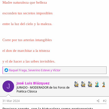
Madre naturaleza que belleza
esconden tus secretos imposibles
entre la luz del cielo y la maleza.
Corre por tus arterias intangibles
el don de marchitar a la tristeza
y el de hacer a las urbes invisibles.
R
Raquel Fraga
,
Severino Esteve
y
Víctor
e
a
c
José Luis Blázquez
J
c
JURADO - MODERADOR de los Foros de
i
Poética Clásica
o
n
e
31 Mar 2024
#2
s
Precioso soneto, con la Naturaleza como protagonista.
: