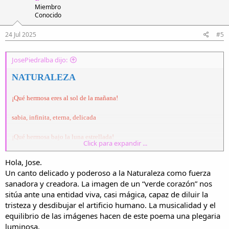
Miembro
Corre por tus arterias intangibles
Conocido
el don de marchitar a la tristeza
24 Jul 2025
#5
y el de hacer a las urbes invisibles.
JosePiedralba dijo:
NATURALEZA
¡Qué hermosa eres al sol de la mañana!
sabia, infinita, eterna, delicada
¡Qué hermosa bajo la luna estrellada!
Click para expandir ...
la vida que en plenitud de ti mana.
Hola, Jose.
Un canto delicado y poderoso a la Naturaleza como fuerza
sanadora y creadora. La imagen de un “verde corazón” nos
De formas y colores artesana
sitúa ante una entidad viva, casi mágica, capaz de diluir la
tristeza y desdibujar el artificio humano. La musicalidad y el
con verde corazón y piel de hada
equilibrio de las imágenes hacen de este poema una plegaria
dibujas pincelada a pincelada
luminosa.