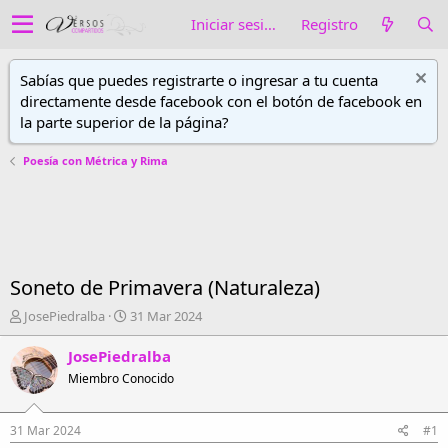
Iniciar sesión
Registro
Sabías que puedes registrarte o ingresar a tu cuenta
directamente desde facebook con el botón de facebook en
la parte superior de la página?
Poesía con Métrica y Rima
Soneto de Primavera (Naturaleza)
A
F
JosePiedralba
31 Mar 2024
u
e
t
c
JosePiedralba
o
h
Miembro Conocido
r
a
d
d
e
e
31 Mar 2024
#1
h
i