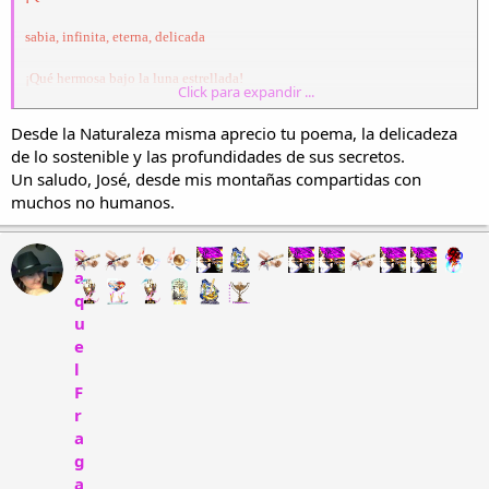
sabia, infinita, eterna, delicada
¡Qué hermosa bajo la luna estrellada!
Click para expandir ...
la vida que en plenitud de ti mana.
Desde la Naturaleza misma aprecio tu poema, la delicadeza
de lo sostenible y las profundidades de sus secretos.
Un saludo, José, desde mis montañas compartidas con
De formas y colores artesana
muchos no humanos.
con verde corazón y piel de hada
R
dibujas pincelada a pincelada
a
q
el mar, la tierra, el árbol, la manzana.
u
e
l
Madre naturaleza que belleza
F
esconden tus secretos imposibles
r
a
entre la luz del cielo y la maleza.
g
a