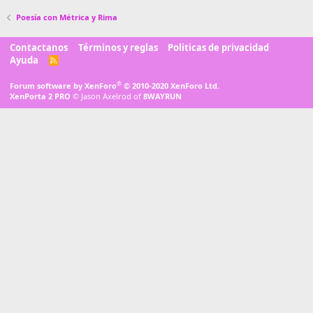
Poesía con Métrica y Rima
Contactanos
Términos y reglas
Politicas de privacidad
Ayuda
R
S
S
®
Forum software by XenForo
© 2010-2020 XenForo Ltd.
XenPorta 2 PRO
© Jason Axelrod of
8WAYRUN