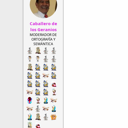
r
a
d
d
e
e
h
i
Caballero de
i
n
l
i
los Geranios
o
c
MODERADOR DE
i
ORTOGRAFÍA Y
o
SEMÁNTICA