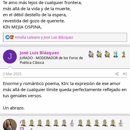
Te amo más lejos de cualquier frontera,
más allá de la vida y de la muerte,
en el débil destello de la espera,
revestida del gozo de quererte.
KIN MEJIA OSPINA,
R
Amalia Lateano
y
José Luis Blázquez
e
a
c
José Luis Blázquez
J
c
JURADO - MODERADOR de los Foros de
i
Poética Clásica
o
n
e
2 Mar 2025
#2
s
Enorme y romántico poema, KIn: la expresión de ese amor
:
más allá de cualquier límite queda perfectamente reflejado en
tus geniales versos.
Un abrazo.
A
m