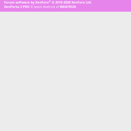
®
Forum software by XenForo
© 2010-2020 XenForo Ltd.
XenPorta 2 PRO
© Jason Axelrod of
8WAYRUN