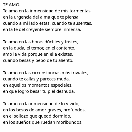
i
n
TE AMO.
l
i
Te amo en la inmensidad de mis tormentas,
o
c
en la urgencia del alma que te piensa,
i
cuando a mi lado estas, cuando te ausentas,
o
en la fe del creyente siempre inmensa.
Te amo en las horas dúctiles y tristes,
en la duda, el temor, en el contento,
amo la vida porque en ella existes,
cuando besas y bebo de tu aliento.
Te amo en las circunstancias más triviales,
cuando te callas y pareces muda,
en aquellos momentos especiales,
en que logro besar tu piel desnuda.
Te amo en la inmensidad de lo vivido,
en los besos de amor graves, profundos,
en el sollozo que quedó dormido,
en los sueños que ruedan moribundos.