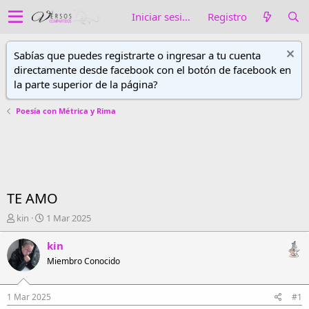
Iniciar sesión
Registro
Sabías que puedes registrarte o ingresar a tu cuenta
directamente desde facebook con el botón de facebook en
la parte superior de la página?
Poesía con Métrica y Rima
TE AMO
A
F
kin
1 Mar 2025
u
e
t
c
kin
o
h
Miembro Conocido
r
a
d
d
e
e
1 Mar 2025
#1
h
i