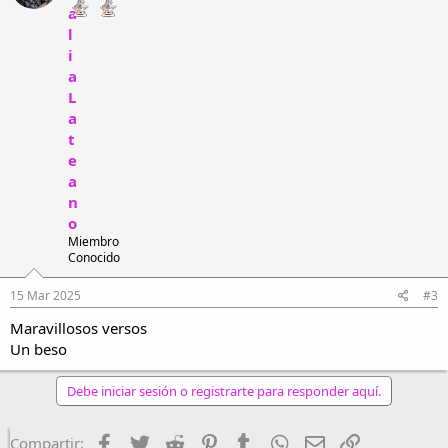
a
l
i
a
L
a
t
e
a
n
o
Miembro
Conocido
15 Mar 2025
#3
Maravillosos versos
Un beso
Debe iniciar sesión o registrarte para responder aquí.
Facebook
Twitter
Reddit
Pinterest
Tumblr
WhatsApp
Email
Enlace
Compartir: