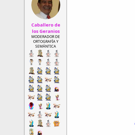
r
a
d
d
e
e
h
i
Caballero de
i
n
l
i
los Geranios
o
c
MODERADOR DE
i
ORTOGRAFÍA Y
o
SEMÁNTICA