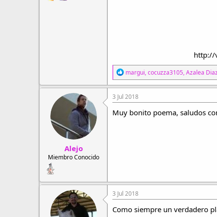
http:/
R
margui
,
cocuzza3105
,
Azalea Dia
e
a
c
3 Jul 2018
c
i
Muy bonito poema, saludos c
o
n
e
s
Alejo
:
Miembro Conocido
3 Jul 2018
Como siempre un verdadero pla