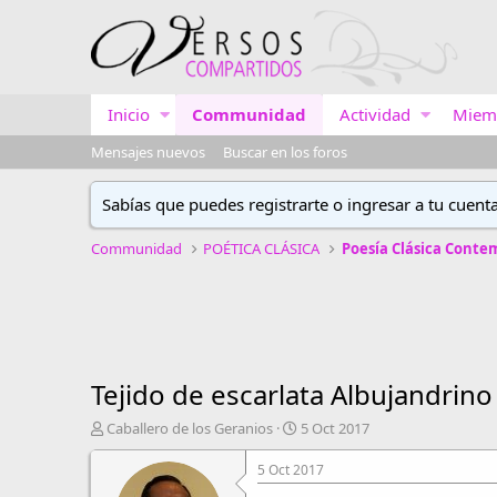
Inicio
Communidad
Actividad
Miem
Mensajes nuevos
Buscar en los foros
Sabías que puedes registrarte o ingresar a tu cuent
Communidad
POÉTICA CLÁSICA
Poesía Clásica Cont
Tejido de escarlata Albujandrino
A
F
Caballero de los Geranios
5 Oct 2017
u
e
t
c
5 Oct 2017
o
h