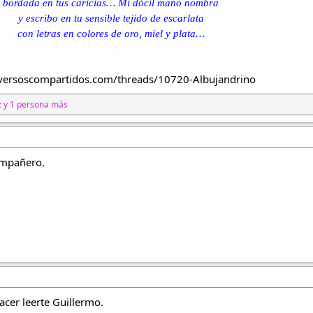
bordada en tus caricias… Mi dócil mano nombra
y escribo en tu sensible tejido de escarlata
con letras en colores de oro, miel y plata…
/versoscompartidos.com/threads/10720-Albujandrino​
z
y 1 persona más
ompañero.
cer leerte Guillermo.