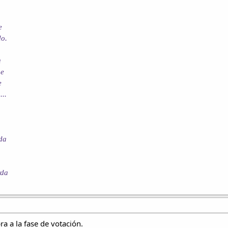
e
do.
a
he
e
...
da
rda
a a la fase de votación.