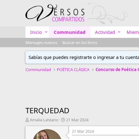
Inicio
Communidad
Actividad
Miem
Mensajes nuevos
Buscar en los foros
Sabías que puedes registrarte o ingresar a tu cuent
Communidad
POÉTICA CLÁSICA
TERQUEDAD
A
F
Amalia Lateano
21 Mar 2024
u
e
t
c
21 Mar 2024
o
h