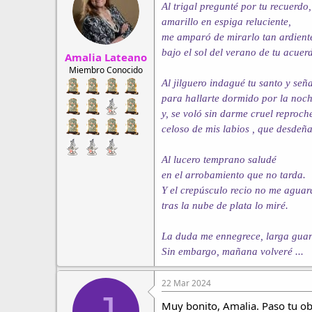
r
a
Al trigal pregunté por tu recuerdo,
d
d
amarillo en espiga reluciente,
e
e
me amparó de mirarlo tan ardient
h
i
bajo el sol del verano de tu acuer
Amalia Lateano
i
n
l
i
Miembro Conocido
o
c
Al jilguero indagué tu santo y señ
i
para hallarte dormido por la noc
o
y, se voló sin darme cruel reproch
celoso de mis labios , que desdeña
Al lucero temprano saludé
en el arrobamiento que no tarda.
Y el crepúsculo recio no me aguar
tras la nube de plata lo miré.
La duda me ennegrece, larga gua
Sin embargo, mañana volveré ...
22 Mar 2024
J
Muy bonito, Amalia. Paso tu obr