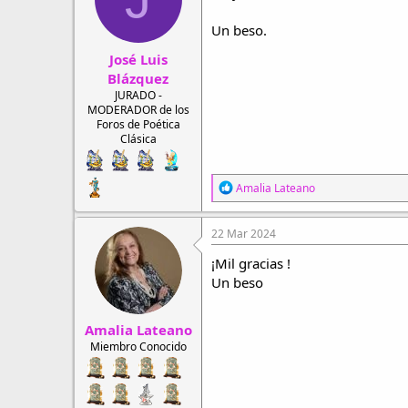
Un beso.
José Luis
Blázquez
JURADO -
MODERADOR de los
Foros de Poética
Clásica
R
Amalia Lateano
e
a
c
22 Mar 2024
c
i
¡Mil gracias !
o
Un beso
n
e
s
Amalia Lateano
:
Miembro Conocido