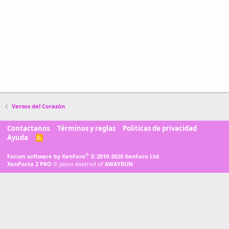
Versos del Corazón
Contactanos
Términos y reglas
Politicas de privacidad
Ayuda
R
S
S
®
Forum software by XenForo
© 2010-2020 XenForo Ltd.
XenPorta 2 PRO
© Jason Axelrod of
8WAYRUN