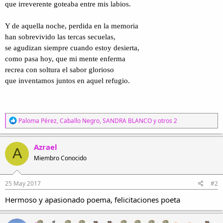
que irreverente goteaba entre mis labios.
Y de aquella noche, perdida en la memoria
han sobrevivido las tercas secuelas,
se agudizan siempre cuando estoy desierta,
como pasa hoy, que mi mente enferma
recrea con soltura el sabor glorioso
que inventamos juntos en aquel refugio.
R
Paloma Pérez
,
Caballo Negro
,
SANDRA BLANCO
y otros 2
e
a
c
Azrael
A
c
Miembro Conocido
i
o
n
e
25 May 2017
#2
s
Hermoso y apasionado poema, felicitaciones poeta
: