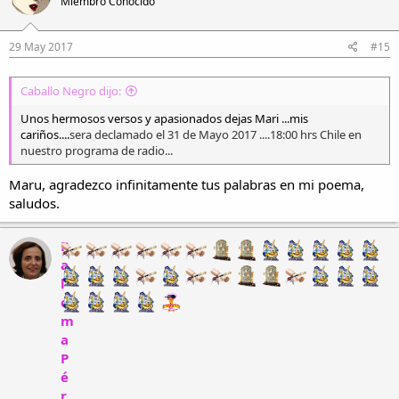
Miembro Conocido
29 May 2017
#15
Caballo Negro dijo:
Unos hermosos versos y apasionados dejas Mari ...mis
cariños....
sera declamado el 31 de Mayo 2017 ....18:00 hrs Chile en
nuestro programa de radio...
Maru, agradezco infinitamente tus palabras en mi poema,
saludos.
P
a
l
o
m
a
P
é
r