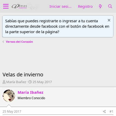
Iniciar sesión
Registro
Sabías que puedes registrarte o ingresar a tu cuenta
directamente desde facebook con el botón de facebook en
la parte superior de la página?
Versos del Corazón
Velas de invierno
A
F
María Ibañez
25 May 2017
u
e
t
c
María Ibañez
o
h
Miembro Conocido
r
a
d
d
e
e
25 May 2017
#1
h
i