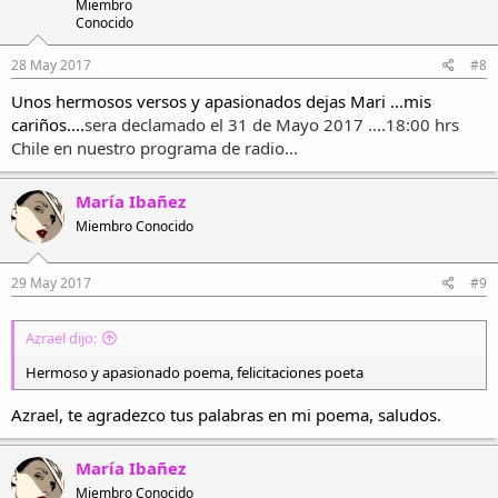
Miembro
Conocido
28 May 2017
#8
Unos hermosos versos y apasionados dejas Mari ...mis
cariños....
sera declamado el 31 de Mayo 2017 ....18:00 hrs
Chile en nuestro programa de radio...
María Ibañez
Miembro Conocido
29 May 2017
#9
Azrael dijo:
Hermoso y apasionado poema, felicitaciones poeta
Azrael, te agradezco tus palabras en mi poema, saludos.
María Ibañez
Miembro Conocido