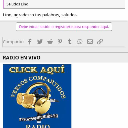
Saludos Lino
Lino, agradezco tus palabras, saludos.
Debe iniciar sesión o registrarte para responder aquí.
Facebook
Twitter
Reddit
Pinterest
Tumblr
WhatsApp
Email
Enlace
Compartir:
RADIO EN VIVO