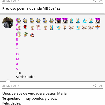
26 May 2017
#4
Precioso poema querida MB Ibañez
J
A
V
I
E
R
T
O
M
A
S
Sub
Administrador
26 May 2017
#5
Unos versos de verdadera pasión María.
Te quedaron muy bonitos y vivos.
Felicidades.