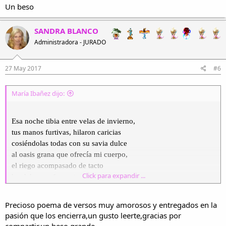
Un beso
SANDRA BLANCO
Administradora - JURADO
27 May 2017
#6
María Ibañez dijo:
Esa noche tibia entre velas de invierno,
tus manos furtivas, hilaron caricias
cosiéndolas todas con su savia dulce
al oasis grana que ofrecía mi cuerpo,
el riego acompasado de tacto
Click para expandir ...
bordaba con fuego tu nombre en mi pecho
con la alevosía de una bestia hambrienta.
Precioso poema de versos muy amorosos y entregados en la
El tiempo graznaba como hace siempre,
pasión que los encierra,un gusto leerte,gracias por
sin lograr siquiera perturbar mi pelo