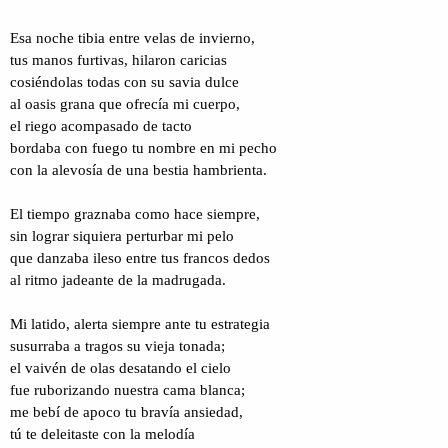
i
n
l
i
Esa noche tibia entre velas de invierno,
o
c
tus manos furtivas, hilaron caricias
i
cosiéndolas todas con su savia dulce
o
al oasis grana que ofrecía mi cuerpo,
el riego acompasado de tacto
bordaba con fuego tu nombre en mi pecho
con la alevosía de una bestia hambrienta.
El tiempo graznaba como hace siempre,
sin lograr siquiera perturbar mi pelo
que danzaba ileso entre tus francos dedos
al ritmo jadeante de la madrugada.
Mi latido, alerta siempre ante tu estrategia
susurraba a tragos su vieja tonada;
el vaivén de olas desatando el cielo
fue ruborizando nuestra cama blanca;
me bebí de apoco tu bravía ansiedad,
tú te deleitaste con la melodía