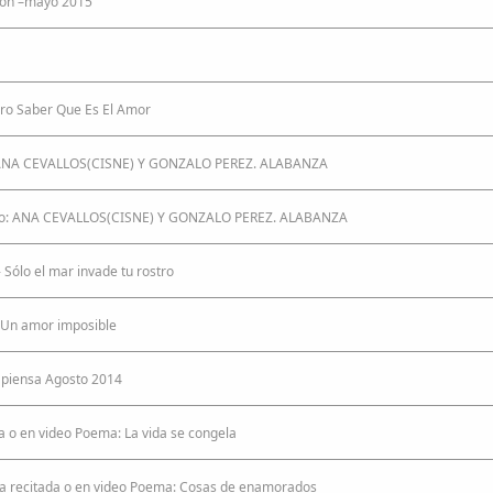
ción –mayo 2015
ero Saber Que Es El Amor
to: ANA CEVALLOS(CISNE) Y GONZALO PEREZ. ALABANZA
Dueto: ANA CEVALLOS(CISNE) Y GONZALO PEREZ. ALABANZA
 Sólo el mar invade tu rostro
- Un amor imposible
e piensa Agosto 2014
a o en video Poema: La vida se congela
ía recitada o en video Poema: Cosas de enamorados