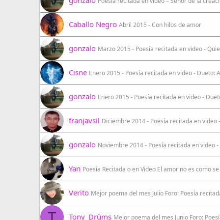
gonzalo
Poesía recitada en video – Señor de la crea
Caballo Negro
Abril 2015 - Con hilos de amor
gonzalo
Marzo 2015 - Poesía recitada en video - Qui
Cisne
Enero 2015 - Poesía recitada en video - Due
gonzalo
Enero 2015 - Poesía recitada en video - 
franjavsil
Diciembre 2014 - Poesía recitada en video -
gonzalo
Noviembre 2014 - Poesía recitada en video 
Yan
Poesía Recitada o en Video El amor no es como s
Verito
Mejor poema del mes Julio Foro: Poesía recitad
T
Tony_Drüms
Mejor poema del mes Junio Foro: Poes