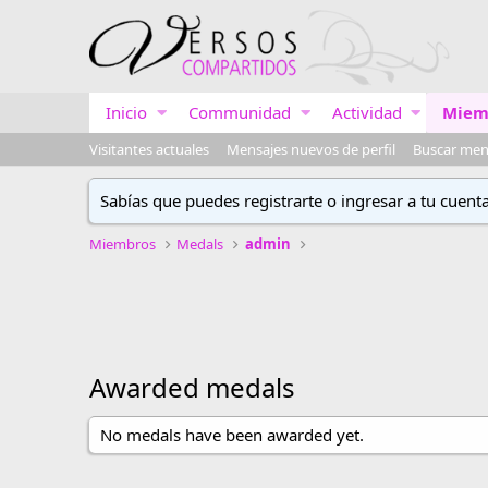
Inicio
Communidad
Actividad
Miem
Visitantes actuales
Mensajes nuevos de perfil
Buscar mens
Sabías que puedes registrarte o ingresar a tu cuent
Miembros
Medals
admin
Awarded medals
No medals have been awarded yet.