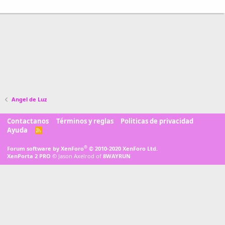
Angel de Luz
Contactanos
Términos y reglas
Politicas de privacidad
Ayuda
R
S
S
®
Forum software by XenForo
© 2010-2020 XenForo Ltd.
XenPorta 2 PRO
© Jason Axelrod of
8WAYRUN