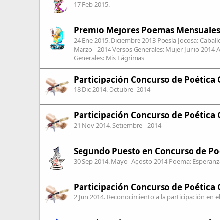
17 Feb 2015
.
Premio Mejores Poemas Mensuales
24 Ene 2015
. Diciembre 2013 Poesía Jocosa: Caball
Marzo - 2014 Versos Generales: Mujer Junio 2014 A
Generales: Mis Lágrimas
Participación Concurso de Poética 
18 Dic 2014
. Octubre -2014
Participación Concurso de Poética 
21 Nov 2014
. Setiembre - 2014
Segundo Puesto en Concurso de Poé
30 Sep 2014
. Mayo -Agosto 2014 Poema: Esperanz
Participación Concurso de Poética 
2 Jun 2014
. Reconocimiento a la participación en e