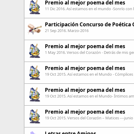
Premio al mejor poema del mes
11 Dic 2016
. Así estamos en el mundo -Sonrío con 
Participación Concurso de Poética 
21 Sep 2016
. Marzo-2016
Premio al mejor poema del mes
1 May 2016
. Versos del Corazón - Detrás de mis g
Premio al mejor poema del mes
19 Oct 2015
. Así estamos en el Mundo - Cómplices 
Premio al mejor poema del mes
19 Oct 2015
. Así estamos en el Mundo- Íntimos am
Premio al mejor poema del mes
19 Oct 2015
. Versos del Corazón – Matices ––junio
Letras entre Amigos