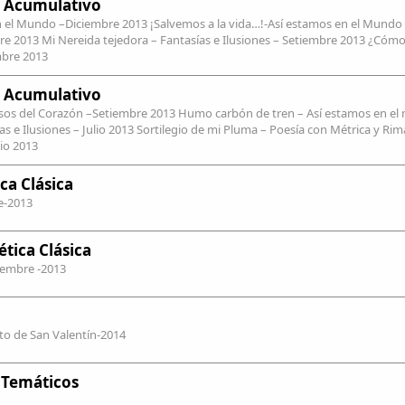
 Acumulativo
en el Mundo –Diciembre 2013 ¡Salvemos a la vida…!-Así estamos en el Mund
e 2013 Mi Nereida tejedora – Fantasías e Ilusiones – Setiembre 2013 ¿Cómo 
mbre 2013
 Acumulativo
ersos del Corazón –Setiembre 2013 Humo carbón de tren – Así estamos en e
s e Ilusiones – Julio 2013 Sortilegio de mi Pluma – Poesía con Métrica y Rima
io 2013
ca Clásica
e-2013
tica Clásica
tiembre -2013
nto de San Valentín-2014
 Temáticos