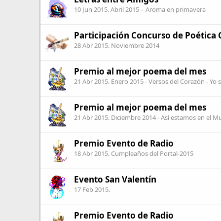
10 Jun 2015
. Abril 2015 – Aroma en primavera
Participación Concurso de Poética 
28 Abr 2015
. Noviembre 2014
Premio al mejor poema del mes
21 Abr 2015
. Enero 2015 - Versos del Corazón - Yo 
Premio al mejor poema del mes
21 Abr 2015
. Diciembre 2014 - Así estamos en el M
Premio Evento de Radio
18 Abr 2015
. Cumpleaños del Portal-2015
Evento San Valentín
17 Feb 2015
.
Premio Evento de Radio