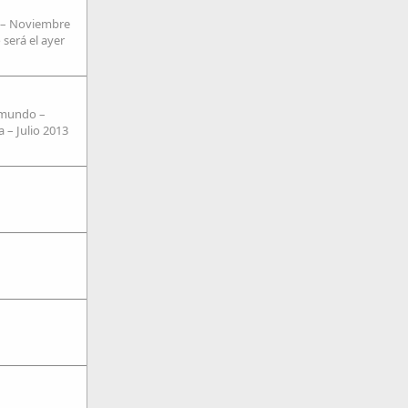
o – Noviembre
será el ayer
l mundo –
 – Julio 2013