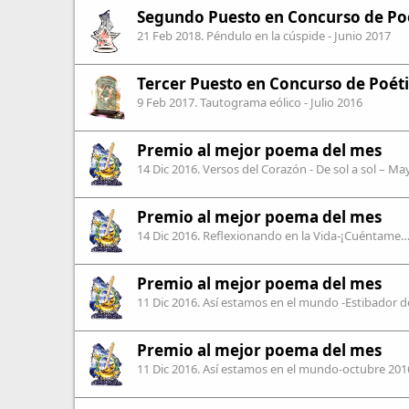
Segundo Puesto en Concurso de Poé
21 Feb 2018
. Péndulo en la cúspide - Junio 2017
Tercer Puesto en Concurso de Poéti
9 Feb 2017
. Tautograma eólico - Julio 2016
Premio al mejor poema del mes
14 Dic 2016
. Versos del Corazón - De sol a sol – M
Premio al mejor poema del mes
14 Dic 2016
. Reflexionando en la Vida-¡Cuéntame
Premio al mejor poema del mes
11 Dic 2016
. Así estamos en el mundo -Estibador
Premio al mejor poema del mes
11 Dic 2016
. Así estamos en el mundo-octubre 20