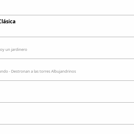
Clásica
soy un jardinero
undo - Destronan a las torres Albujandrinos