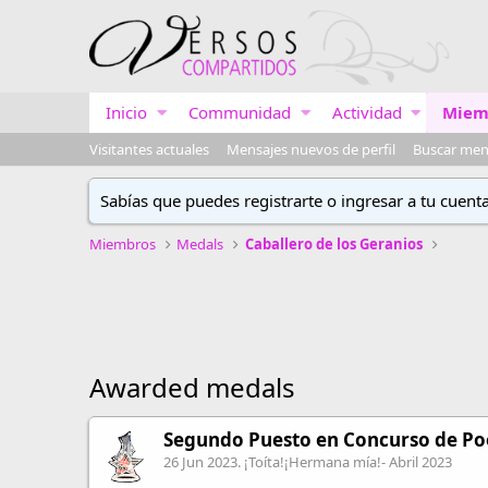
Inicio
Communidad
Actividad
Miem
Visitantes actuales
Mensajes nuevos de perfil
Buscar mens
Sabías que puedes registrarte o ingresar a tu cuent
Miembros
Medals
Caballero de los Geranios
Awarded medals
Segundo Puesto en Concurso de Poé
26 Jun 2023
. ¡Toíta!¡Hermana mía!- Abril 2023