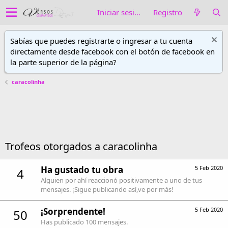
Iniciar sesión
Registro
Sabías que puedes registrarte o ingresar a tu cuenta
directamente desde facebook con el botón de facebook en
la parte superior de la página?
caracolinha
Trofeos otorgados a caracolinha
Ha gustado tu obra
5 Feb 2020
4
Alguien por ahí reaccionó positivamente a uno de tus
mensajes. ¡Sigue publicando así,ve por más!
¡Sorprendente!
5 Feb 2020
50
Has publicado 100 mensajes.