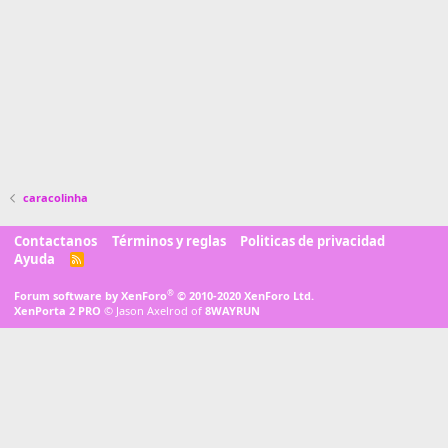
caracolinha
Contactanos
Términos y reglas
Politicas de privacidad
Ayuda
R
S
S
®
Forum software by XenForo
© 2010-2020 XenForo Ltd.
XenPorta 2 PRO
© Jason Axelrod of
8WAYRUN