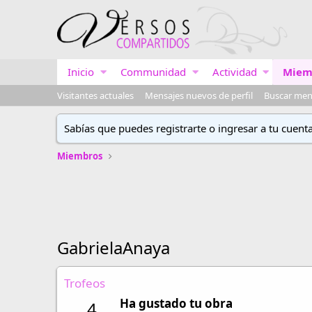
Inicio
Communidad
Actividad
Miem
Visitantes actuales
Mensajes nuevos de perfil
Buscar mens
Sabías que puedes registrarte o ingresar a tu cuent
Miembros
GabrielaAnaya
Trofeos
Ha gustado tu obra
4