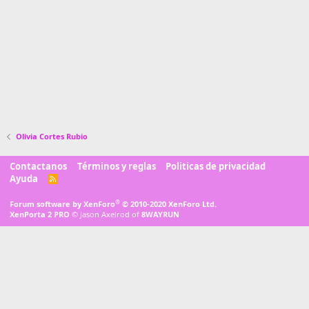
Olivia Cortes Rubio
Contactanos
Términos y reglas
Politicas de privacidad
Ayuda
R
S
S
®
Forum software by XenForo
© 2010-2020 XenForo Ltd.
XenPorta 2 PRO
© Jason Axelrod of
8WAYRUN