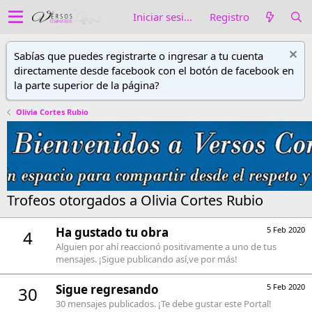
Iniciar sesión
Registro
Sabías que puedes registrarte o ingresar a tu cuenta
directamente desde facebook con el botón de facebook en
la parte superior de la página?
Olivia Cortes Rubio
Trofeos otorgados a Olivia Cortes Rubio
Ha gustado tu obra
5 Feb 2020
4
Alguien por ahí reaccionó positivamente a uno de tus
mensajes. ¡Sigue publicando así,ve por más!
Sigue regresando
5 Feb 2020
30
30 mensajes publicados. ¡Te debe gustar este Portal!