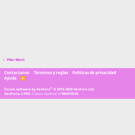
Pilar Marti
Contactanos
Términos y reglas
Politicas de privacidad
Ayuda
R
S
S
®
Forum software by XenForo
© 2010-2020 XenForo Ltd.
XenPorta 2 PRO
© Jason Axelrod of
8WAYRUN