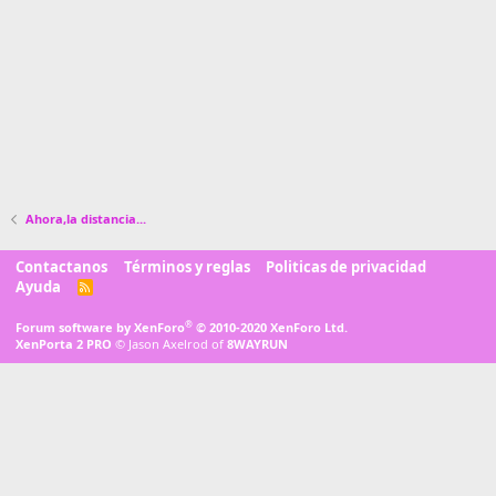
Ahora,la distancia...
Contactanos
Términos y reglas
Politicas de privacidad
Ayuda
R
S
S
®
Forum software by XenForo
© 2010-2020 XenForo Ltd.
XenPorta 2 PRO
© Jason Axelrod of
8WAYRUN