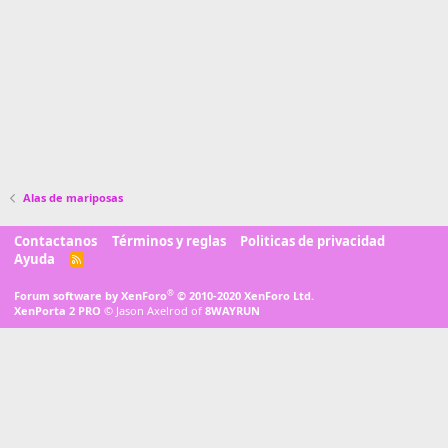
Alas de mariposas
Contactanos
Términos y reglas
Politicas de privacidad
Ayuda
R
S
S
®
Forum software by XenForo
© 2010-2020 XenForo Ltd.
XenPorta 2 PRO
© Jason Axelrod of
8WAYRUN