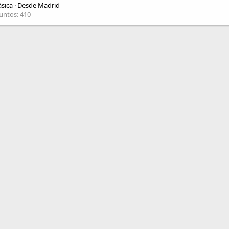
sica
·
Desde
Madrid
untos
410