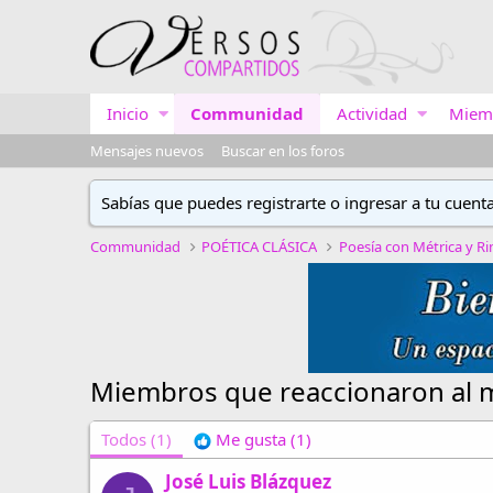
Inicio
Communidad
Actividad
Miem
Mensajes nuevos
Buscar en los foros
Sabías que puedes registrarte o ingresar a tu cuent
Communidad
POÉTICA CLÁSICA
Poesía con Métrica y R
Miembros que reaccionaron al 
Todos
(1)
Me gusta
(1)
José Luis Blázquez