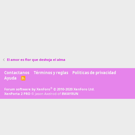
El amor es flor que deshoja el alma
Contactanos
Términos y reglas
Politicas de privacidad
Ayuda
R
S
S
®
Forum software by XenForo
© 2010-2020 XenForo Ltd.
XenPorta 2 PRO
© Jason Axelrod of
8WAYRUN