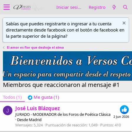
Iniciar sesión
Registro
Sabías que puedes registrarte o ingresar a tu cuenta
directamente desde facebook con el botón de facebook en
la parte superior de la página?
El amor es flor que deshoja el alma
Miembros que reaccionaron al mensaje #1
Todos
(1)
Me gusta
(1)
José Luis Blázquez
J
JURADO - MODERADOR de los Foros de Poética Clásica
2 Jun 2026
·
Desde
Madrid
Mensajes
5,324
Puntuación de reacción
1,049
Puntos
410