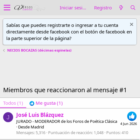
Iniciar sesión
Registro
Sabías que puedes registrarte o ingresar a tu cuenta
directamente desde facebook con el botón de facebook en
la parte superior de la página?
NECIOS BOCAZAS (décimas espinelas)
Miembros que reaccionaron al mensaje #1
Todos
(1)
Me gusta
(1)
José Luis Blázquez
J
JURADO - MODERADOR de los Foros de Poética Clásica
4 Jun 2026
·
Desde
Madrid
Mensajes
5,316
Puntuación de reacción
1,048
Puntos
410