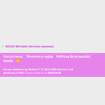
NECIOS BOCAZAS (décimas espinelas)
Contactanos
Términos y reglas
Politicas de privacidad
Ayuda
R
S
S
®
Forum software by XenForo
© 2010-2020 XenForo Ltd.
XenPorta 2 PRO
© Jason Axelrod of
8WAYRUN