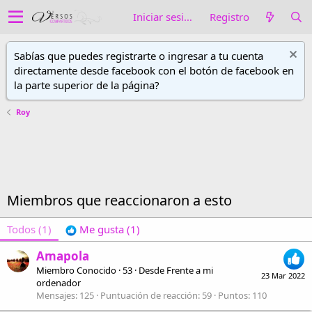
Iniciar sesión
Registro
Sabías que puedes registrarte o ingresar a tu cuenta
directamente desde facebook con el botón de facebook en
la parte superior de la página?
Roy
Miembros que reaccionaron a esto
Todos
(1)
Me gusta
(1)
Amapola
Miembro Conocido
·
53
·
Desde
Frente a mi
23 Mar 2022
ordenador
Mensajes
125
Puntuación de reacción
59
Puntos
110