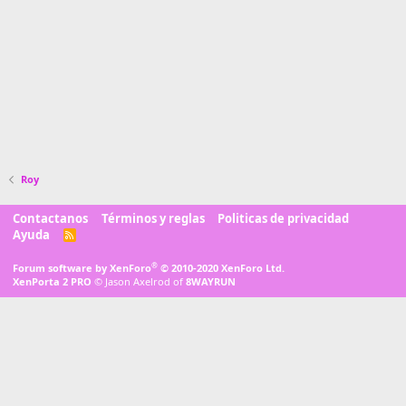
Roy
Contactanos
Términos y reglas
Politicas de privacidad
Ayuda
R
S
S
®
Forum software by XenForo
© 2010-2020 XenForo Ltd.
XenPorta 2 PRO
© Jason Axelrod of
8WAYRUN