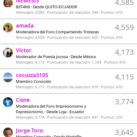
NEMESIS
4,585
B3T4N0
·
Desde
QUITO-ECUADOR
Mensajes
4,585
Puntuación de reacción
546
Puntos
410
amada
4,559
Moderadora del Foro Compartiendo Tristezas
Mensajes
4,559
Puntuación de reacción
625
Puntos
410
Víctor
4,173
Moderador de Poesía Jocosa
·
Desde
México
Mensajes
4,173
Puntuación de reacción
1,104
Puntos
410
cocuzza3105
4,115
Miembro Conocido
Mensajes
4,115
Puntuación de reacción
610
Puntos
410
Cisne
3,774
Moderadora del Foro Impresionismo y
Expresionismo,
·
Desde
Loja - Ecuador
Mensajes
3,774
Puntuación de reacción
441
Puntos
310
Jorge Toro
3,645
Miembro Conocido
·
Desde
Medellín