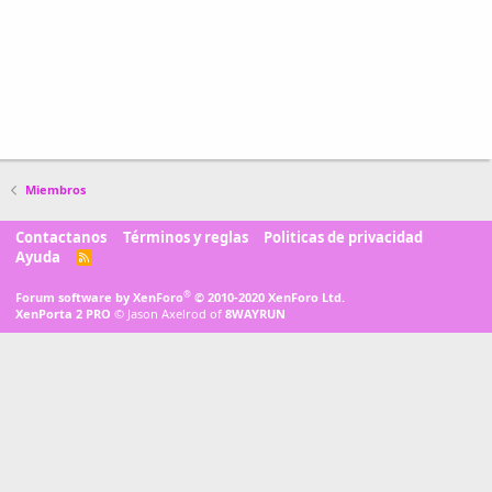
Miembros
Contactanos
Términos y reglas
Politicas de privacidad
Ayuda
R
S
S
®
Forum software by XenForo
© 2010-2020 XenForo Ltd.
XenPorta 2 PRO
© Jason Axelrod of
8WAYRUN