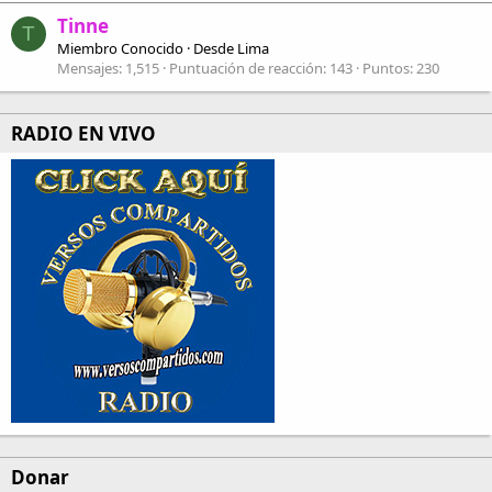
Tinne
T
Miembro Conocido
·
Desde
Lima
Mensajes
1,515
Puntuación de reacción
143
Puntos
230
RADIO EN VIVO
Donar