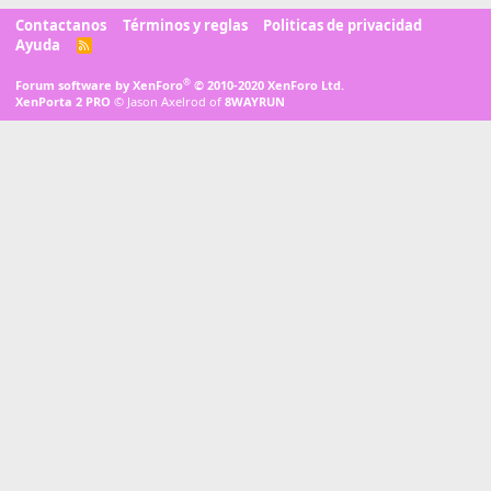
Contactanos
Términos y reglas
Politicas de privacidad
Ayuda
R
S
S
®
Forum software by XenForo
© 2010-2020 XenForo Ltd.
XenPorta 2 PRO
© Jason Axelrod of
8WAYRUN