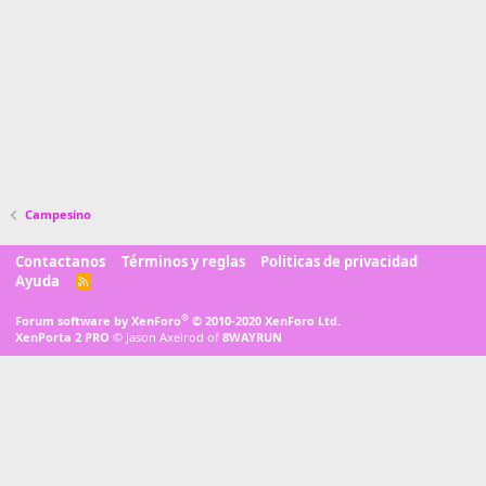
Campesino
Contactanos
Términos y reglas
Politicas de privacidad
Ayuda
R
S
S
®
Forum software by XenForo
© 2010-2020 XenForo Ltd.
XenPorta 2 PRO
© Jason Axelrod of
8WAYRUN