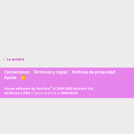
La sombra
Contactanos
Términos y reglas
Politicas de privacidad
Ayuda
R
S
S
®
Forum software by XenForo
© 2010-2020 XenForo Ltd.
XenPorta 2 PRO
© Jason Axelrod of
8WAYRUN