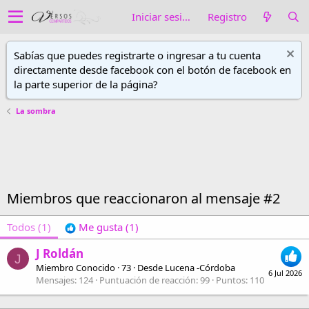
Iniciar sesión
Registro
Sabías que puedes registrarte o ingresar a tu cuenta
directamente desde facebook con el botón de facebook en
la parte superior de la página?
La sombra
Miembros que reaccionaron al mensaje #2
Todos
(1)
Me gusta
(1)
J Roldán
J
Miembro Conocido
·
73
·
Desde
Lucena -Córdoba
6 Jul 2026
Mensajes
124
Puntuación de reacción
99
Puntos
110