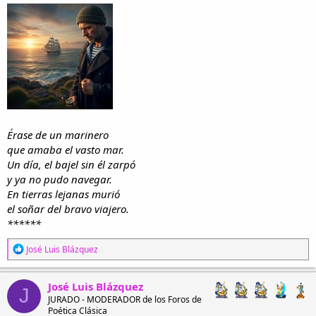
i
n
l
i
o
c
i
o
Érase de un marinero
que amaba el vasto mar.
Un día, el bajel sin él zarpó
y ya no pudo navegar.
En tierras lejanas murió
el soñar del bravo viajero.
******
R
José Luis Blázquez
e
a
c
José Luis Blázquez
J
c
JURADO - MODERADOR de los Foros de
i
Poética Clásica
o