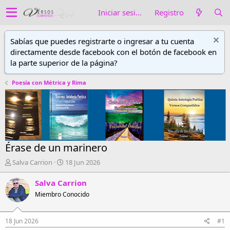
Iniciar sesión
Registro
Sabías que puedes registrarte o ingresar a tu cuenta
directamente desde facebook con el botón de facebook en
la parte superior de la página?
Poesía con Métrica y Rima
Érase de un marinero
A
F
Salva Carrion
18 Jun 2026
u
e
t
c
Salva Carrion
o
h
Miembro Conocido
r
a
d
d
e
e
18 Jun 2026
#1
h
i