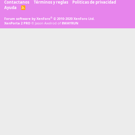
Contactanos
Términos y reglas
Politicas de privacidad
Ayuda
R
S
S
®
Forum software by XenForo
© 2010-2020 XenForo Ltd.
XenPorta 2 PRO
© Jason Axelrod of
8WAYRUN