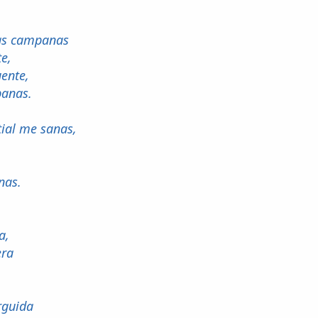
las campanas
e,
uente,
banas.
al me sanas,
nas.
a,
era
rguida