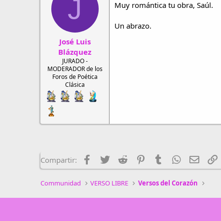
J
Muy romántica tu obra, Saúl.
Un abrazo.
José Luis
Blázquez
JURADO -
MODERADOR de los
Foros de Poética
Clásica
Facebook
Twitter
Reddit
Pinterest
Tumblr
WhatsApp
Email
E
Compartir:
Communidad
VERSO LIBRE
Versos del Corazón