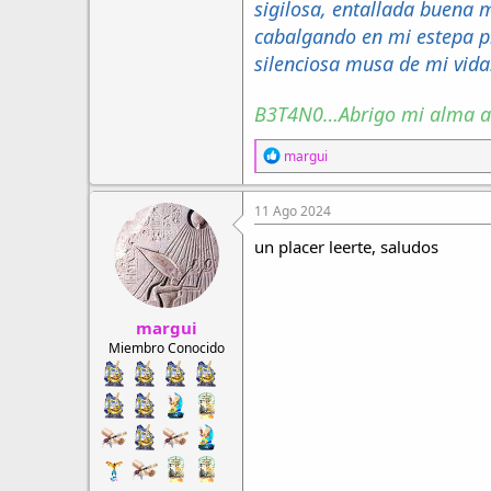
sigilosa, entallada buena 
cabalgando en mi estepa p
silenciosa musa de mi vida
B3T4N0…Abrigo mi alma a 
R
margui
e
a
c
11 Ago 2024
c
i
un placer leerte, saludos
o
n
e
s
margui
:
Miembro Conocido