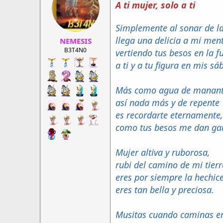
A ti mujer, solo a ti
r
a
d
d
e
e
Simplemente al sonar de 
h
i
llega una delicia a mi ment
NEMESIS
i
n
l
i
B3T4N0
vertiendo tus besos en la f
o
c
a ti y a tu figura en mis sá
i
o
Más como agua de mananti
así nada más y de repente
es recordarte eternamente,
como tus besos me dan ga
Mujer altiva y ruborosa,
rubi del camino de mi tierr
eres por siempre la hechic
eres tan bella y preciosa.
Musitas cuando caminas e