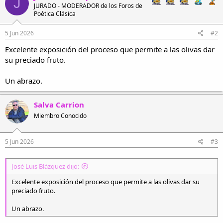
J
c
JURADO - MODERADOR de los Foros de
i
Poética Clásica
o
n
e
5 Jun 2026
#2
s
Excelente exposición del proceso que permite a las olivas dar
:
su preciado fruto.
Un abrazo.
Salva Carrion
Miembro Conocido
5 Jun 2026
#3
José Luis Blázquez dijo:
Excelente exposición del proceso que permite a las olivas dar su
preciado fruto.
Un abrazo.