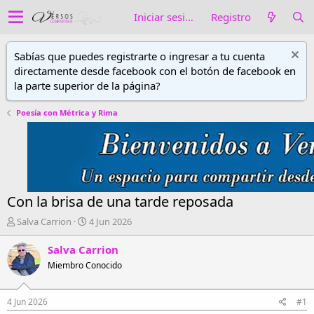
Iniciar sesión
Registro
Sabías que puedes registrarte o ingresar a tu cuenta
directamente desde facebook con el botón de facebook en
la parte superior de la página?
Poesía con Métrica y Rima
Con la brisa de una tarde reposada
A
F
Salva Carrion
4 Jun 2026
u
e
t
c
Salva Carrion
o
h
Miembro Conocido
r
a
d
d
e
e
4 Jun 2026
#1
h
i