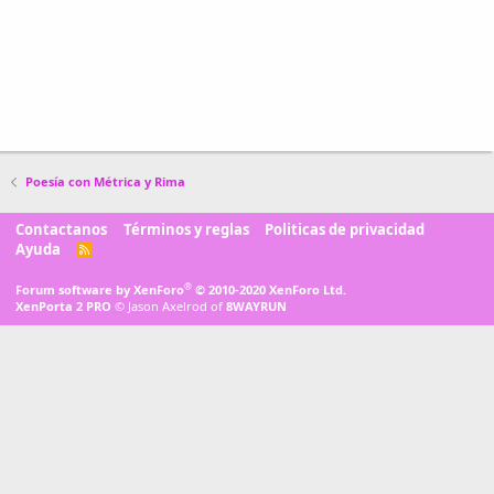
Poesía con Métrica y Rima
Contactanos
Términos y reglas
Politicas de privacidad
Ayuda
R
S
S
®
Forum software by XenForo
© 2010-2020 XenForo Ltd.
XenPorta 2 PRO
© Jason Axelrod of
8WAYRUN