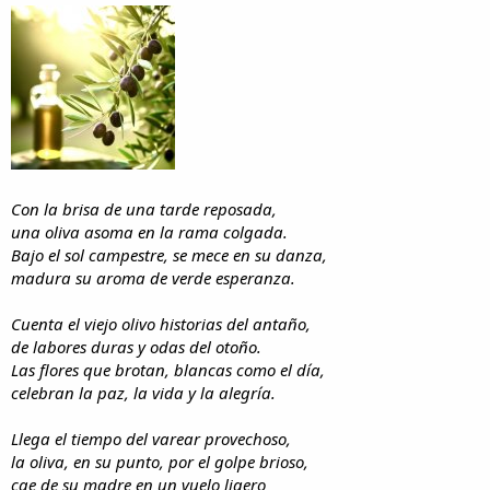
i
n
l
i
o
c
i
o
Con la brisa de una tarde reposada,
una oliva asoma en la rama colgada.
Bajo el sol campestre, se mece en su danza,
madura su aroma de verde esperanza.
Cuenta el viejo olivo historias del antaño,
de labores duras y odas del otoño.
Las flores que brotan, blancas como el día,
celebran la paz, la vida y la alegría.
Llega el tiempo del varear provechoso,
la oliva, en su punto, por el golpe brioso,
cae de su madre en un vuelo ligero