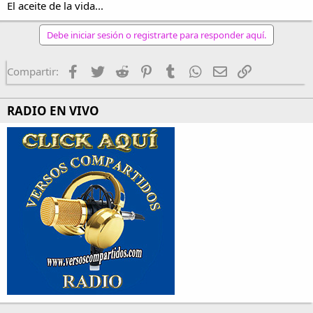
El aceite de la vida...
Debe iniciar sesión o registrarte para responder aquí.
Facebook
Twitter
Reddit
Pinterest
Tumblr
WhatsApp
Email
Enlace
Compartir:
RADIO EN VIVO