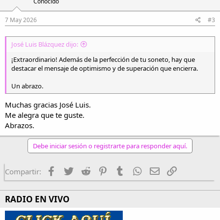
Conocido
n
e
s
7 May 2026
#3
:
José Luis Blázquez dijo:
¡Extraordinario! Además de la perfección de tu soneto, hay que
destacar el mensaje de optimismo y de superación que encierra.
Un abrazo.
Muchas gracias José Luis.
Me alegra que te guste.
Abrazos.
Debe iniciar sesión o registrarte para responder aquí.
Facebook
Twitter
Reddit
Pinterest
Tumblr
WhatsApp
Email
Enlace
Compartir:
RADIO EN VIVO