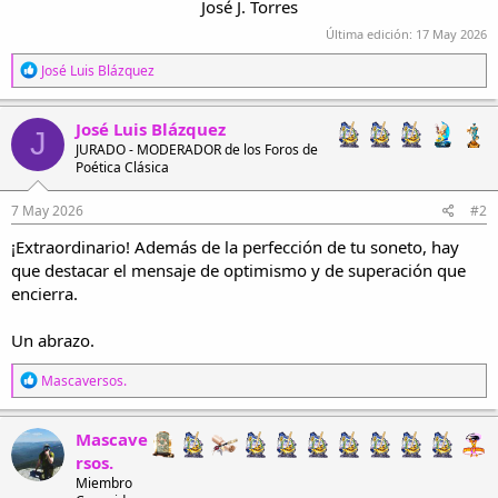
José J. Torres​
Última edición:
17 May 2026
R
José Luis Blázquez
e
a
c
José Luis Blázquez
J
c
JURADO - MODERADOR de los Foros de
i
Poética Clásica
o
n
e
7 May 2026
#2
s
¡Extraordinario! Además de la perfección de tu soneto, hay
:
que destacar el mensaje de optimismo y de superación que
encierra.
Un abrazo.
R
Mascaversos.
e
a
c
Mascave
c
rsos.
i
Miembro
o