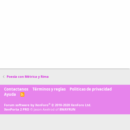
Poesía con Métrica y Rima
Contactanos
Términos y reglas
Politicas de privacidad
Ayuda
R
S
S
®
Forum software by XenForo
© 2010-2020 XenForo Ltd.
XenPorta 2 PRO
© Jason Axelrod of
8WAYRUN