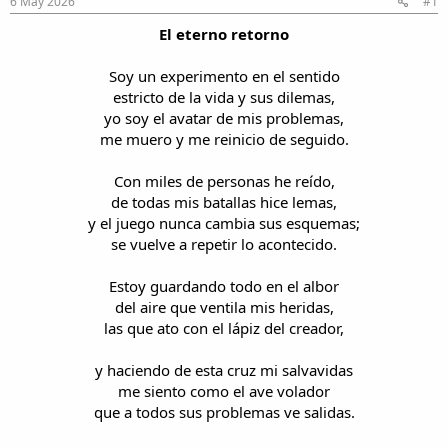
6 May 2026
#1
i
n
l
i
El eterno retorno
o
c
i
Soy un experimento en el sentido
o
estricto de la vida y sus dilemas,
yo soy el avatar de mis problemas,
me muero y me reinicio de seguido.
Con miles de personas he reído,
de todas mis batallas hice lemas,
y el juego nunca cambia sus esquemas;
se vuelve a repetir lo acontecido.
Estoy guardando todo en el albor
del aire que ventila mis heridas,
las que ato con el lápiz del creador,
y haciendo de esta cruz mi salvavidas
me siento como el ave volador
que a todos sus problemas ve salidas.