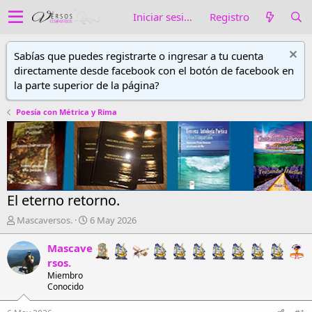
Iniciar sesión
Registro
Sabías que puedes registrarte o ingresar a tu cuenta
directamente desde facebook con el botón de facebook en
la parte superior de la página?
Poesía con Métrica y Rima
El eterno retorno.
A
F
Mascaversos.
6 May 2026
u
e
t
c
Mascave
o
h
rsos.
r
a
Miembro
d
d
Conocido
e
e
h
i