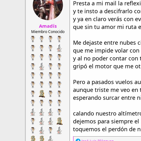
Presta a mi mail la refle
r
a
d
d
y te insto a descifrarlo c
e
e
y ya en claro verás con e
h
i
Amadís
i
n
que sin tu amor mi ruta e
l
i
Miembro Conocido
o
c
Me dejaste entre nubes c
i
o
que me impide volar con r
y al no poder contar con 
gripó el motor que me ot
Pero a pasados vuelos au
aunque triste me veo en t
esperando surcar entre n
calando nuestro altímetro
dejemos para siempre el 
toquemos el perdón de nu
R