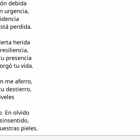
xión debida
on urgencia,
videncia
stá perdida.
ierta herida
esiliencia,
tu presencia
orgó tu vida.
n me aferro,
u destierro,
iveles
. En olvido
sinsentido,
estras pieles.