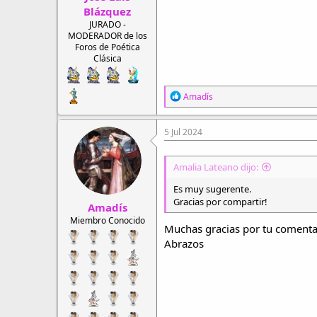
Blázquez
JURADO -
MODERADOR de los
Foros de Poética
Clásica
R
Amadís
e
a
c
5 Jul 2024
c
i
o
Amalia Lateano dijo:
n
e
Es muy sugerente.
s
Gracias por compartir!
Amadís
:
Miembro Conocido
Muchas gracias por tu comenta
Abrazos