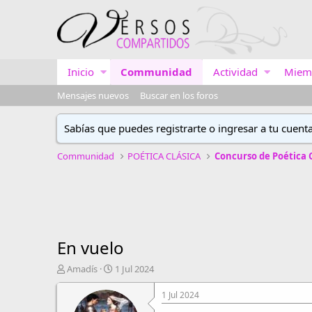
Inicio
Communidad
Actividad
Miem
Mensajes nuevos
Buscar en los foros
Sabías que puedes registrarte o ingresar a tu cuent
Communidad
POÉTICA CLÁSICA
En vuelo
A
F
Amadís
1 Jul 2024
u
e
t
c
1 Jul 2024
o
h