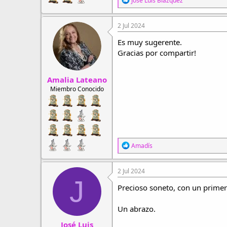
José Luis Blázquez
e
a
c
2 Jul 2024
c
i
Es muy sugerente.
o
Gracias por compartir!
n
e
s
Amalia Lateano
:
Miembro Conocido
R
Amadís
e
a
c
2 Jul 2024
c
J
i
Precioso soneto, con un primer 
o
n
Un abrazo.
e
s
José Luis
: