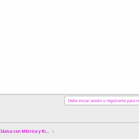
Debe iniciar sesión o registrarte para 
nlace
Concurso de Poética Clásica con Métrica y Rima