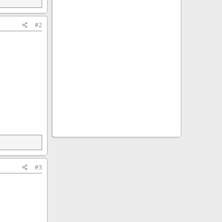
#2
#3