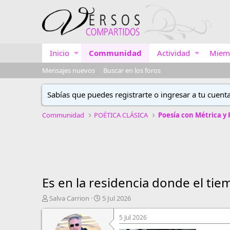
Inicio
Communidad
Actividad
Miem
Mensajes nuevos
Buscar en los foros
Sabías que puedes registrarte o ingresar a tu cuent
Communidad
POÉTICA CLÁSICA
Poesía con Métrica y
Es en la residencia donde el tie
A
F
Salva Carrion
5 Jul 2026
u
e
t
c
5 Jul 2026
o
h