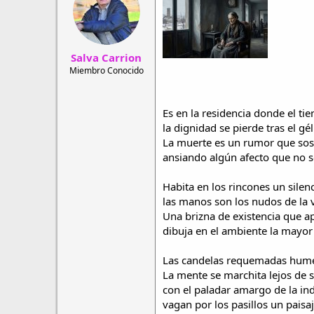
r
a
d
d
e
e
h
i
Salva Carrion
i
n
l
i
Miembro Conocido
o
c
i
o
Es en la residencia donde el ti
la dignidad se pierde tras el gé
La muerte es un rumor que sos
ansiando algún afecto que no se
Habita en los rincones un silenc
las manos son los nudos de la v
Una brizna de existencia que 
dibuja en el ambiente la mayor
Las candelas requemadas hume
La mente se marchita lejos de 
con el paladar amargo de la ind
vagan por los pasillos un paisaj