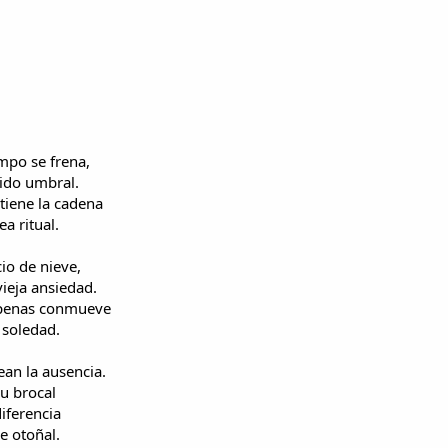
empo se frena,
lido umbral.
tiene la cadena
a ritual.
io de nieve,
ieja ansiedad.
apenas conmueve
 soledad.
an la ausencia.
su brocal
iferencia
e otoñal.