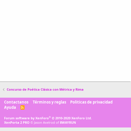
Concurso de Poética Clásica con Métrica y Rima
Contactanos
Términos y reglas
Politicas de privacidad
Ayuda
R
S
S
®
Forum software by XenForo
© 2010-2020 XenForo Ltd.
XenPorta 2 PRO
© Jason Axelrod of
8WAYRUN