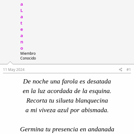
i
n
a
l
i
L
o
c
a
i
t
o
e
a
n
o
Miembro
Conocido
11 May 2024
#1
De noche una farola es desatada
en la luz acordada de la esquina.
Recorta tu silueta blanquecina
a mi viveza azul por abismada.
Germina tu presencia en andanada