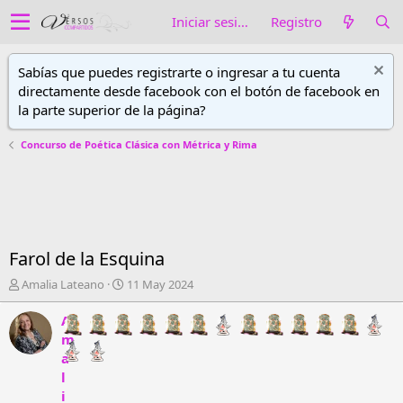
Iniciar sesión
Registro
Sabías que puedes registrarte o ingresar a tu cuenta
directamente desde facebook con el botón de facebook en
la parte superior de la página?
Concurso de Poética Clásica con Métrica y Rima
Farol de la Esquina
A
F
Amalia Lateano
11 May 2024
u
e
t
c
A
o
h
m
r
a
a
d
d
l
e
e
i
h
i