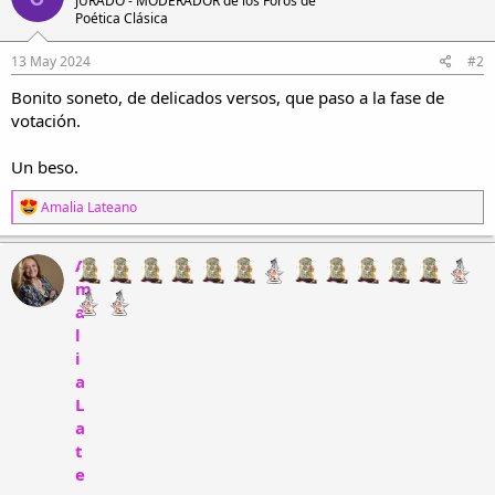
JURADO - MODERADOR de los Foros de
Poética Clásica
13 May 2024
#2
Bonito soneto, de delicados versos, que paso a la fase de
votación.
Un beso.
R
Amalia Lateano
e
a
c
A
c
m
i
a
o
n
l
e
i
s
a
:
L
a
t
e