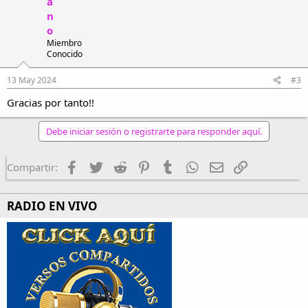
a
n
o
Miembro
Conocido
13 May 2024
#3
Gracias por tanto!!
Debe iniciar sesión o registrarte para responder aquí.
Facebook
Twitter
Reddit
Pinterest
Tumblr
WhatsApp
Email
Enlace
Compartir:
RADIO EN VIVO