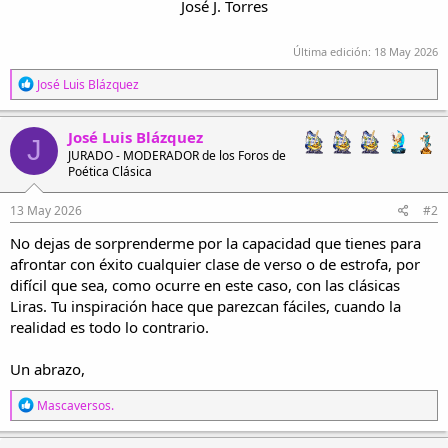
José J. Torres
Última edición:
18 May 2026
R
José Luis Blázquez
e
a
c
José Luis Blázquez
J
c
JURADO - MODERADOR de los Foros de
i
Poética Clásica
o
n
e
13 May 2026
#2
s
No dejas de sorprenderme por la capacidad que tienes para
:
afrontar con éxito cualquier clase de verso o de estrofa, por
difícil que sea, como ocurre en este caso, con las clásicas
Liras. Tu inspiración hace que parezcan fáciles, cuando la
realidad es todo lo contrario.
Un abrazo,
R
Mascaversos.
e
a