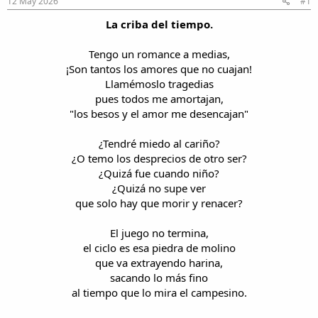
12 May 2026
#1
i
n
l
i
La criba del tiempo.
o
c
i
Tengo un romance a medias,
o
¡Son tantos los amores que no cuajan!
Llamémoslo tragedias
pues todos me amortajan,
"los besos y el amor me desencajan"
¿Tendré miedo al cariño?
¿O temo los desprecios de otro ser?
¿Quizá fue cuando niño?
¿Quizá no supe ver
que solo hay que morir y renacer?
El juego no termina,
el ciclo es esa piedra de molino
que va extrayendo harina,
sacando lo más fino
al tiempo que lo mira el campesino.