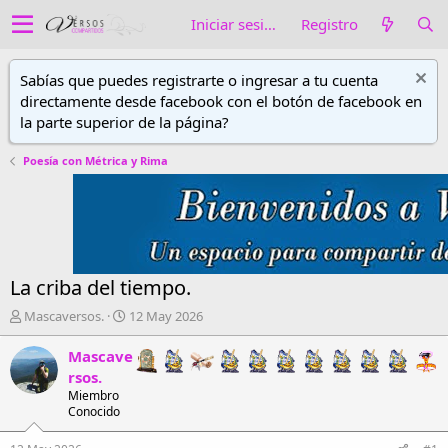
Iniciar sesión
Registro
Sabías que puedes registrarte o ingresar a tu cuenta
directamente desde facebook con el botón de facebook en
la parte superior de la página?
Poesía con Métrica y Rima
La criba del tiempo.
A
F
Mascaversos.
12 May 2026
u
e
t
c
Mascave
o
h
rsos.
r
a
Miembro
d
d
Conocido
e
e
h
i