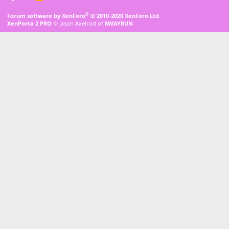
S
S
®
Forum software by XenForo
© 2010-2020 XenForo Ltd.
XenPorta 2 PRO
© Jason Axelrod of
8WAYRUN