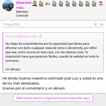
c
Mascave
c
rsos.
i
Miembro
o
Conocido
n
e
s
13 May 2026
#3
:
José Luis Blázquez dijo:
No dejas de sorprenderme por la capacidad que tienes para
afrontar con éxito cualquier clase de verso o de estrofa, por difícil
que sea, como ocurre en este caso, con las clásicas Liras. Tu
inspiración hace que parezcan fáciles, cuando la realidad es todo lo
contrario.
Un abrazo,
He tenido buenos maestros estimado José Luis y usted es uno
de los más destacados.
Gracias por el comentario y un abrazo.
Debe iniciar sesión o registrarte para responder aquí.