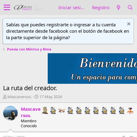
Iniciar sesión
Registro
Sabías que puedes registrarte o ingresar a tu cuenta
directamente desde facebook con el botón de facebook en
la parte superior de la página?
Poesía con Métrica y Rima
La ruta del creador.
A
F
Mascaversos.
17 May 2026
u
e
t
c
Mascave
o
h
rsos.
r
a
Miembro
d
d
Conocido
e
e
h
i