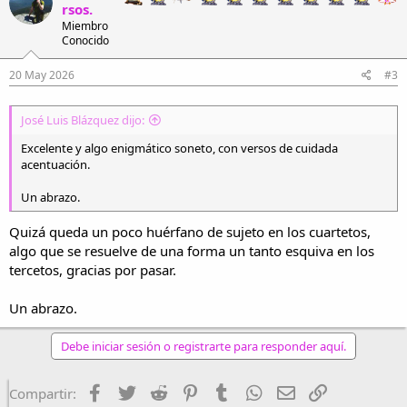
rsos.
i
Miembro
o
Conocido
n
e
s
20 May 2026
#3
:
José Luis Blázquez dijo:
Excelente y algo enigmático soneto, con versos de cuidada
acentuación.
Un abrazo.
Quizá queda un poco huérfano de sujeto en los cuartetos,
algo que se resuelve de una forma un tanto esquiva en los
tercetos, gracias por pasar.
Un abrazo.
Debe iniciar sesión o registrarte para responder aquí.
Facebook
Twitter
Reddit
Pinterest
Tumblr
WhatsApp
Email
Enlace
Compartir: