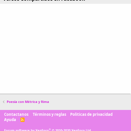
Poesía con Métrica y Rima
Contactanos
Términos y reglas
Politicas de privacidad
Ayuda
R
S
S
®
Forum software by XenForo
© 2010-2020 XenForo Ltd.