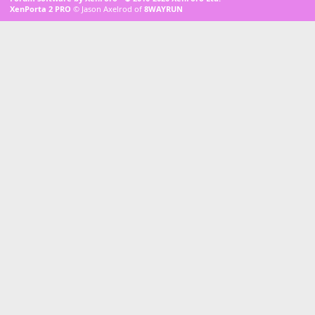
XenPorta 2 PRO
© Jason Axelrod of
8WAYRUN