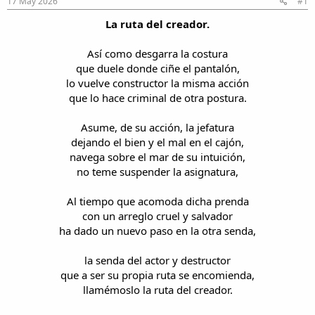
17 May 2026
#1
i
n
l
i
La ruta del creador.
o
c
i
Así como desgarra la costura
o
que duele donde ciñe el pantalón,
lo vuelve constructor la misma acción
que lo hace criminal de otra postura.
Asume, de su acción, la jefatura
dejando el bien y el mal en el cajón,
navega sobre el mar de su intuición,
no teme suspender la asignatura,
Al tiempo que acomoda dicha prenda
con un arreglo cruel y salvador
ha dado un nuevo paso en la otra senda,
la senda del actor y destructor
que a ser su propia ruta se encomienda,
llamémoslo la ruta del creador.