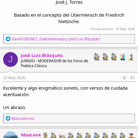
José J. Torres
Basado en el concepto del Übermensch de Friedrich
Nietzsche.​
Última edición:
19 May 2026
R
David-OBDNET
,
GabrielaAnaya
y
José Luis Blázquez
e
a
c
José Luis Blázquez
J
c
JURADO - MODERADOR de los Foros de
i
Poética Clásica
o
n
e
20 May 2026
#2
s
Excelente y algo enigmático soneto, con versos de cuidada
:
acentuación.
Un abrazo.
R
Mascaversos.
e
a
c
Mascave
c