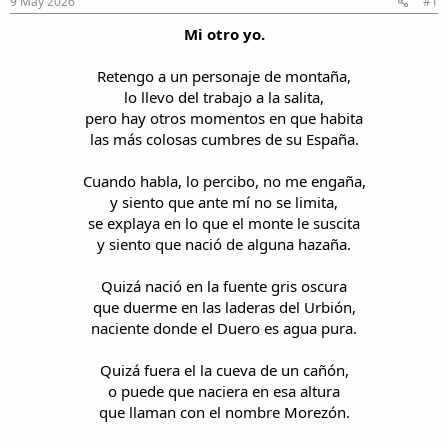
9 May 2026
#1
i
n
l
i
Mi otro yo.
o
c
i
Retengo a un personaje de montaña,
o
lo llevo del trabajo a la salita,
pero hay otros momentos en que habita
las más colosas cumbres de su España.
Cuando habla, lo percibo, no me engaña,
y siento que ante mí no se limita,
se explaya en lo que el monte le suscita
y siento que nació de alguna hazaña.
Quizá nació en la fuente gris oscura
que duerme en las laderas del Urbión,
naciente donde el Duero es agua pura.
Quizá fuera el la cueva de un cañón,
o puede que naciera en esa altura
que llaman con el nombre Morezón.