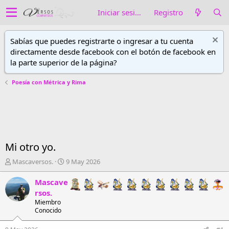
Iniciar sesión
Registro
Sabías que puedes registrarte o ingresar a tu cuenta
directamente desde facebook con el botón de facebook en
la parte superior de la página?
Poesía con Métrica y Rima
Mi otro yo.
A
F
Mascaversos.
9 May 2026
u
e
t
c
Mascave
o
h
rsos.
r
a
Miembro
d
d
Conocido
e
e
h
i