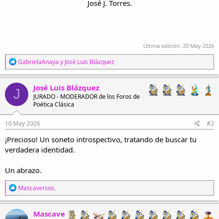
José J. Torres.
Última edición:
20 May 2026
R
GabrielaAnaya
y
José Luis Blázquez
e
a
c
José Luis Blázquez
J
c
JURADO - MODERADOR de los Foros de
i
Poética Clásica
o
n
e
10 May 2026
#2
s
¡Precioso! Un soneto introspectivo, tratando de buscar tu
:
verdadera identidad.
Un abrazo.
R
Mascaversos.
e
a
c
Mascave
c