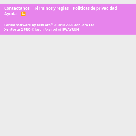
Contactanos
Términos y reglas
Politicas de privacidad
Ayuda
R
S
S
®
Forum software by XenForo
© 2010-2020 XenForo Ltd.
XenPorta 2 PRO
© Jason Axelrod of
8WAYRUN