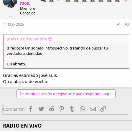
rsos.
i
Miembro
o
Conocido
n
e
s
11 May 2026
#3
:
José Luis Blázquez dijo:
¡Precioso! Un soneto introspectivo, tratando de buscar tu
verdadera identidad.
Un abrazo.
Gracias estimado José Luis
Otro abrazo de vuelta.
Debe iniciar sesión o registrarte para responder aquí.
Facebook
Twitter
Reddit
Pinterest
Tumblr
WhatsApp
Email
Enlace
Compartir:
RADIO EN VIVO