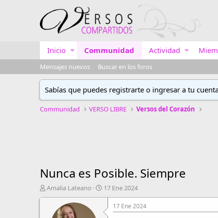
Inicio
Communidad
Actividad
Miem
Mensajes nuevos
Buscar en los foros
Sabías que puedes registrarte o ingresar a tu cuent
Communidad
VERSO LIBRE
Versos del Corazón
Nunca es Posible. Siempre
A
F
Amalia Lateano
17 Ene 2024
u
e
t
c
17 Ene 2024
o
h