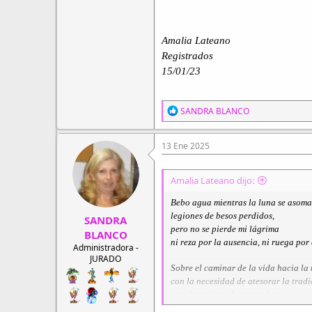
Amalia Lateano
Registrados
15/01/23
R
SANDRA BLANCO
e
a
c
13 Ene 2025
c
i
o
Amalia Lateano dijo:
n
e
Bebo agua mientras la luna se asoma
s
legiones de besos perdidos,
SANDRA
:
pero no se pierde mi lágrima
BLANCO
ni reza por la ausencia, ni ruega por 
Administradora -
JURADO
Sobre el caminar de la vida hacia la 
con la necesidad de atesorar la trad
con devoción a la naturaleza.
He pasado desde el agua inaugural d