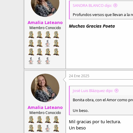
a veces mágicos.
o
SANDRA BLANCO dijo:
n
e
Profundos versos que llevan a la r
El transitar la vida,
s
Amalia Lateano
:
suscitará otra ruptura, para observa
Muchas Gracias Poeta
Miembro Conocido
lo que subyace en la ternura,
el cariño, la tristeza. la añoranza o 
para aferrarme
más a tu Amor.
Amalia Lateano
Registrados
15/01/23
24 Ene 2025
José Luis Blázquez dijo:
Bonita obra, con el Amor como pro
Amalia Lateano
Un beso.
Miembro Conocido
Mil gracias por tu lectura.
Un beso