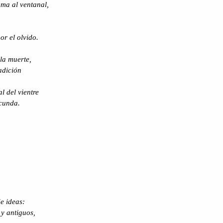
ma al ventanal,
or el olvido.
la muerte,
adición
 del vientre
ecunda.
e ideas:
y antiguos,