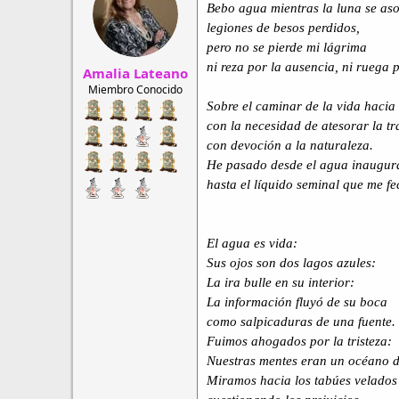
r
a
Bebo agua mientras la luna se aso
d
d
legiones de besos perdidos,
e
e
pero no se pierde mi lágrima
h
i
ni reza por la ausencia, ni ruega p
Amalia Lateano
i
n
l
i
Miembro Conocido
o
c
Sobre el caminar de la vida hacia 
i
con la necesidad de atesorar la tr
o
con devoción a la naturaleza.
He pasado desde el agua inaugural
hasta el líquido seminal que me f
El agua es vida:
Sus ojos son dos lagos azules:
La ira bulle en su interior:
La información fluyó de su boca
como salpicaduras de una fuente.
Fuimos ahogados por la tristeza:
Nuestras mentes eran un océano d
Miramos hacia los tabúes velados 