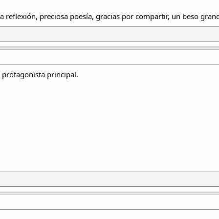
nda.
a reflexión, preciosa poesía, gracias por compartir, un beso gran
protagonista principal.
deas:
ntiguos,
omo un solo ser.