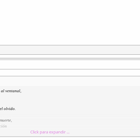
 al ventanal,
el olvido.
muerte,
ición
Click para expandir ...
el vientre