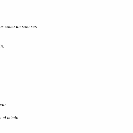
os como un solo ser.
ón.
rvar
 o el miedo