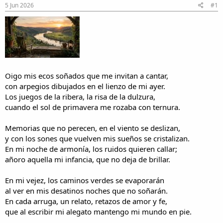
e
e
5 Jun 2026
#1
h
i
i
n
l
i
o
c
i
o
Oigo mis ecos soñados que me invitan a cantar,
con arpegios dibujados en el lienzo de mi ayer.
Los juegos de la ribera, la risa de la dulzura,
cuando el sol de primavera me rozaba con ternura.
Memorias que no perecen, en el viento se deslizan,
y con los sones que vuelven mis sueños se cristalizan.
En mi noche de armonía, los ruidos quieren callar;
añoro aquella mi infancia, que no deja de brillar.
En mi vejez, los caminos verdes se evaporarán
al ver en mis desatinos noches que no soñarán.
En cada arruga, un relato, retazos de amor y fe,
que al escribir mi alegato mantengo mi mundo en pie.