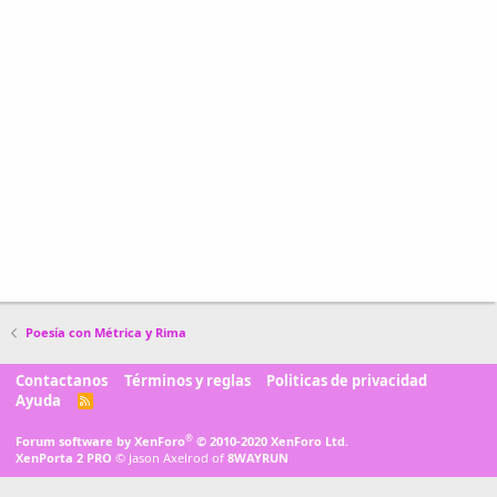
Poesía con Métrica y Rima
Contactanos
Términos y reglas
Politicas de privacidad
Ayuda
R
S
S
®
Forum software by XenForo
© 2010-2020 XenForo Ltd.
XenPorta 2 PRO
© Jason Axelrod of
8WAYRUN