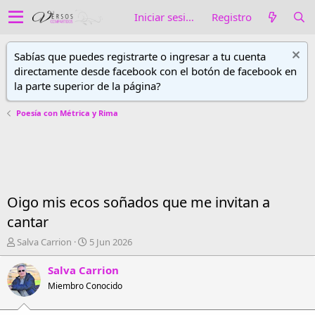
Iniciar sesión
Registro
Sabías que puedes registrarte o ingresar a tu cuenta
directamente desde facebook con el botón de facebook en
la parte superior de la página?
Poesía con Métrica y Rima
Oigo mis ecos soñados que me invitan a
cantar
A
F
Salva Carrion
5 Jun 2026
u
e
t
c
Salva Carrion
o
h
Miembro Conocido
r
a
d
d