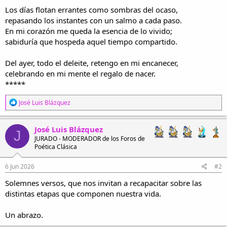
Los días flotan errantes como sombras del ocaso,
repasando los instantes con un salmo a cada paso.
En mi corazón me queda la esencia de lo vivido;
sabiduría que hospeda aquel tiempo compartido.
Del ayer, todo el deleite, retengo en mi encanecer,
celebrando en mi mente el regalo de nacer.
*****
R
José Luis Blázquez
e
a
c
José Luis Blázquez
J
c
JURADO - MODERADOR de los Foros de
i
Poética Clásica
o
n
e
6 Jun 2026
#2
s
Solemnes versos, que nos invitan a recapacitar sobre las
:
distintas etapas que componen nuestra vida.
Un abrazo.