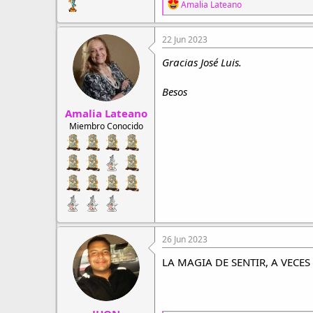
R
Amalia Lateano
e
a
c
22 Jun 2023
c
i
Gracias José Luis.
o
n
Besos
e
s
Amalia Lateano
:
Miembro Conocido
26 Jun 2023
LA MAGIA DE SENTIR, A VECES