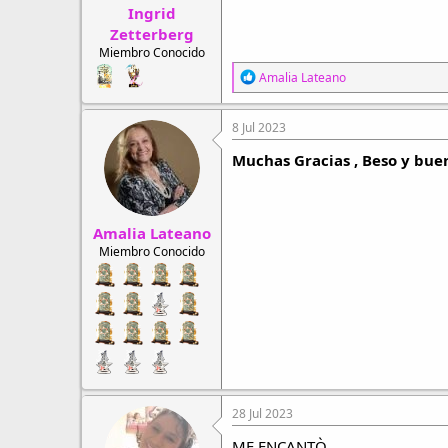
Ingrid
Zetterberg
Miembro Conocido
R
Amalia Lateano
e
a
c
8 Jul 2023
c
i
Muchas Gracias , Beso y bue
o
n
e
s
Amalia Lateano
:
Miembro Conocido
28 Jul 2023
ME ENCANTÒ