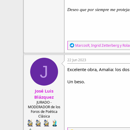
Deseo que por siempre me protej
R
MarcosR
,
Ingrid Zetterberg
y
Rola
e
a
c
22 Jun 2023
c
J
i
Excelente obra, Amalia: los do
o
n
Un beso.
e
s
José Luis
:
Blázquez
JURADO -
MODERADOR de los
Foros de Poética
Clásica