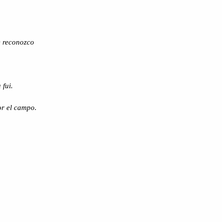
e reconozco
 fui.
or el campo.