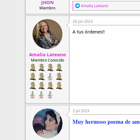
JHON
:
R
Amalia Lateano
Miembro
e
a
c
28 Jun 2023
c
i
A tus órdenes!!
o
n
e
s
Amalia Lateano
:
Miembro Conocido
3 Jul 2023
Muy hermoso poema de amor