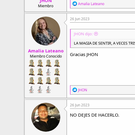
JHON
R
Amalia Lateano
Miembro
e
a
c
26 Jun 2023
c
i
o
JHON dijo:
n
e
LA MAGIA DE SENTIR, A VECES TR
s
Amalia Lateano
:
Gracias JHON
Miembro Conocido
R
JHON
e
a
c
26 Jun 2023
c
i
NO DEJES DE HACERLO.
o
n
e
s