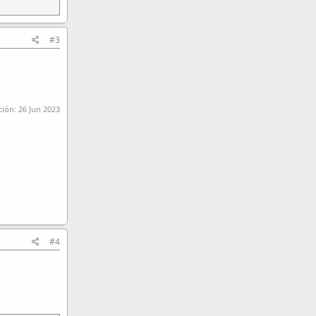
#3
ción:
26 Jun 2023
#4