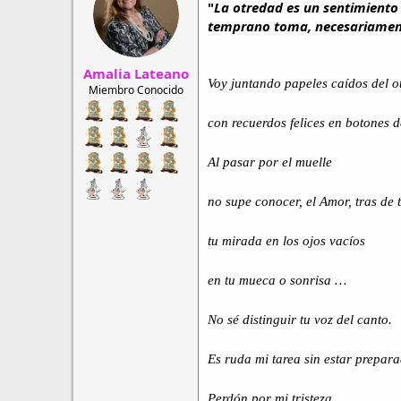
"
La otredad es un sentimiento
r
a
d
d
temprano toma, necesariamente
e
e
h
i
Amalia Lateano
i
n
Voy juntando papeles caídos del o
l
i
Miembro Conocido
o
c
i
con recuerdos felices en botones d
o
Al pasar por el muelle
no supe conocer, el Amor, tras de
tu mirada en los ojos vacíos
en tu mueca o sonrisa …
No sé distinguir tu voz del canto.
Es ruda mi tarea sin estar prepara
Perdón por mi tristeza.