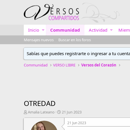
Inicio
Communidad
Actividad
Miem
Mensajes nuevos
Buscar en los foros
Sabías que puedes registrarte o ingresar a tu cuent
Communidad
VERSO LIBRE
Versos del Corazón
OTREDAD
A
F
Amalia Lateano
21 Jun 2023
u
e
t
c
21 Jun 2023
o
h