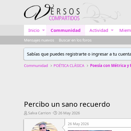
Inicio
Communidad
Actividad
Miem
Mensajes nuevos
Buscar en los foros
Sabías que puedes registrarte o ingresar a tu cuent
Communidad
POÉTICA CLÁSICA
Poesía con Métrica y
Percibo un sano recuerdo
A
F
Salva Carrion
26 May 2026
u
e
t
c
26 May 2026
o
h