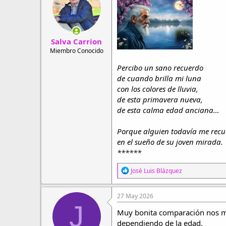
r
a
d
d
e
e
h
i
Salva Carrion
i
n
l
i
Miembro Conocido
o
c
Percibo un sano recuerdo
i
o
de cuando brilla mi luna
con los colores de lluvia,
de esta primavera nueva,
de esta calma edad anciana…
Porque alguien todavía me rec
en el sueño de su joven mirada.
******
R
José Luis Blázquez
e
a
c
27 May 2026
c
J
i
Muy bonita comparación nos mue
o
dependiendo de la edad.