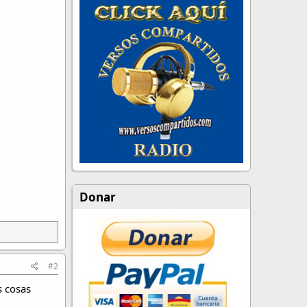
Donar
#2
s cosas