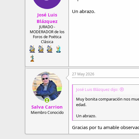
n
e
s
Un abrazo.
José Luis
:
Blázquez
JURADO -
MODERADOR de los
Foros de Poética
Clásica
27 May 2026
José Luis Blázquez dijo:
Muy bonita comparación nos muest
edad.
Salva Carrion
Miembro Conocido
Un abrazo.
Gracias por tu amable observa