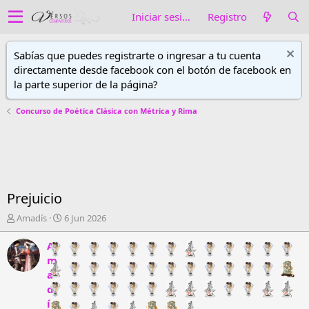
Iniciar sesión
Registro
Sabías que puedes registrarte o ingresar a tu cuenta
directamente desde facebook con el botón de facebook en
la parte superior de la página?
Concurso de Poética Clásica con Métrica y Rima
Prejuicio
A
F
Amadís
6 Jun 2026
u
e
t
c
A
o
h
m
r
a
a
d
d
d
e
e
í
h
i