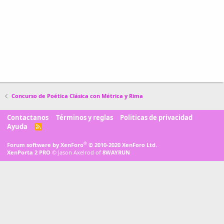
Concurso de Poética Clásica con Métrica y Rima
Contactanos
Términos y reglas
Politicas de privacidad
Ayuda
R
S
S
®
Forum software by XenForo
© 2010-2020 XenForo Ltd.
XenPorta 2 PRO
© Jason Axelrod of
8WAYRUN