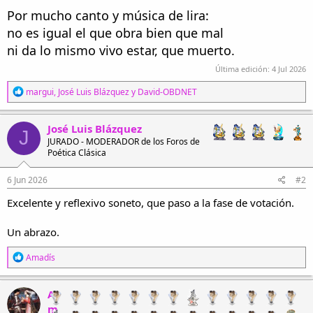
Por mucho canto y música de lira:
no es igual el que obra bien que mal
ni da lo mismo vivo estar, que muerto.
Última edición:
4 Jul 2026
R
margui
,
José Luis Blázquez
y
David-OBDNET
e
a
c
José Luis Blázquez
J
c
JURADO - MODERADOR de los Foros de
i
Poética Clásica
o
n
e
6 Jun 2026
#2
s
Excelente y reflexivo soneto, que paso a la fase de votación.
:
Un abrazo.
R
Amadís
e
a
c
A
c
m
i