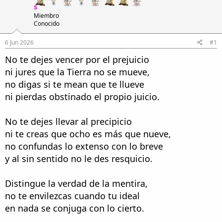
i
n
s
l
i
Miembro
o
c
Conocido
i
o
6 Jun 2026
#1
No te dejes vencer por el prejuicio
ni jures que la Tierra no se mueve,
no digas si te mean que te llueve
ni pierdas obstinado el propio juicio.
No te dejes llevar al precipicio
ni te creas que ocho es más que nueve,
no confundas lo extenso con lo breve
y al sin sentido no le des resquicio.
Distingue la verdad de la mentira,
no te envilezcas cuando tu ideal
en nada se conjuga con lo cierto.