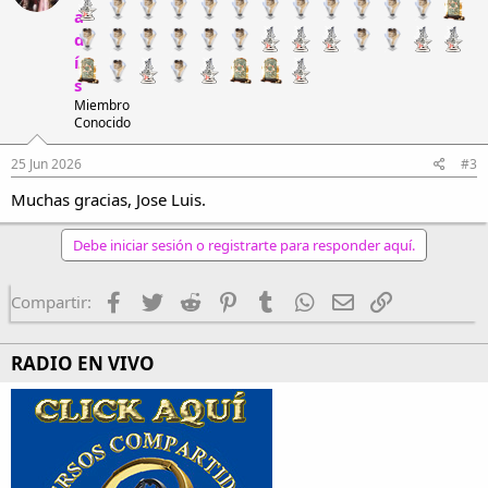
a
o
n
d
e
í
s
s
:
Miembro
Conocido
25 Jun 2026
#3
Muchas gracias, Jose Luis.
Debe iniciar sesión o registrarte para responder aquí.
Facebook
Twitter
Reddit
Pinterest
Tumblr
WhatsApp
Email
Enlace
Compartir:
RADIO EN VIVO