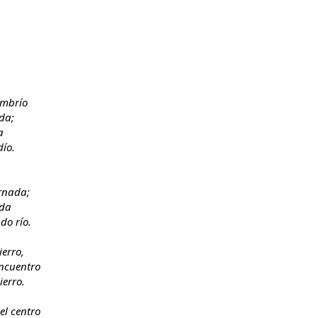
umbrío
ada;
a
dío.
rnada;
ada
do río.
ierro,
encuentro
ierro.
el centro