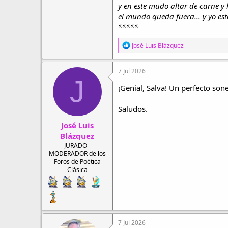
y en este mudo altar de carne y 
el mundo queda fuera... y yo est
*****
R
José Luis Blázquez
e
a
c
7 Jul 2026
c
J
i
¡Genial, Salva! Un perfecto son
o
n
Saludos.
e
s
José Luis
:
Blázquez
JURADO -
MODERADOR de los
Foros de Poética
Clásica
7 Jul 2026