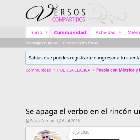
Inicio
Communidad
Actividad
Miem
Mensajes nuevos
Buscar en los foros
Sabías que puedes registrarte o ingresar a tu cuent
Communidad
POÉTICA CLÁSICA
Poesía con Métrica y
Se apaga el verbo en el rincón 
A
F
Salva Carrion
6 Jul 2026
u
e
t
c
6 Jul 2026
o
h