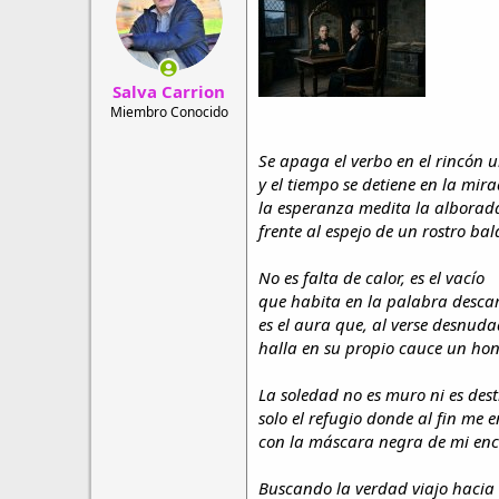
r
a
d
d
e
e
h
i
Salva Carrion
i
n
l
i
Miembro Conocido
o
c
i
Se apaga el verbo en el rincón 
o
y el tiempo se detiene en la mir
la esperanza medita la alborad
frente al espejo de un rostro bal
No es falta de calor, es el vacío
que habita en la palabra desca
es el aura que, al verse desnud
halla en su propio cauce un hon
La soledad no es muro ni es dest
solo el refugio donde al fin me 
con la máscara negra de mi enc
Buscando la verdad viajo hacia 