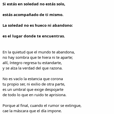
i
n
Si estás en soledad no estás solo,
l
i
o
c
estás acompañado de ti mismo.
i
o
La soledad no es hueco ni abandono:
es el lugar donde te encuentras.
En la quietud que el mundo te abandona,
no hay sombra que te hiera ni te aparte;
allí, íntegro regresa tu estandarte,
y se alza la verdad del que razona.
No es vacío la estancia que corona
tu propio ser, ni exilio de otra parte,
es un umbral que exige despojarte
de todo lo que en ruido te aprisiona.
Porque al final, cuando el rumor se extingue,
cae la máscara que el día impone.