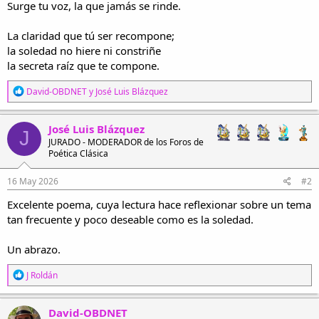
Surge tu voz, la que jamás se rinde.
La claridad que tú ser recompone;
la soledad no hiere ni constriñe
la secreta raíz que te compone.
R
David-OBDNET
y
José Luis Blázquez
e
a
c
José Luis Blázquez
J
c
JURADO - MODERADOR de los Foros de
i
Poética Clásica
o
n
e
16 May 2026
#2
s
Excelente poema, cuya lectura hace reflexionar sobre un tema
:
tan frecuente y poco deseable como es la soledad.
Un abrazo.
R
J Roldán
e
a
c
David-OBDNET