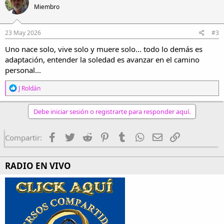
c
Miembro
i
o
n
e
23 May 2026
#3
s
Uno nace solo, vive solo y muere solo... todo lo demás es
:
adaptación, entender la soledad es avanzar en el camino
personal...
R
J Roldán
e
a
c
Debe iniciar sesión o registrarte para responder aquí.
c
i
o
Facebook
Twitter
Reddit
Pinterest
Tumblr
WhatsApp
Email
Enlace
Compartir:
n
e
s
RADIO EN VIVO
: