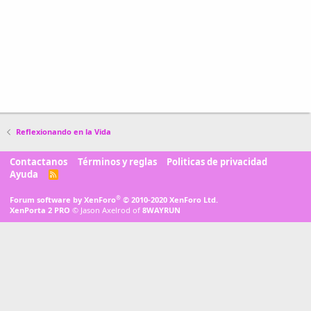
Reflexionando en la Vida
Contactanos
Términos y reglas
Politicas de privacidad
Ayuda
R
S
S
®
Forum software by XenForo
© 2010-2020 XenForo Ltd.
XenPorta 2 PRO
© Jason Axelrod of
8WAYRUN