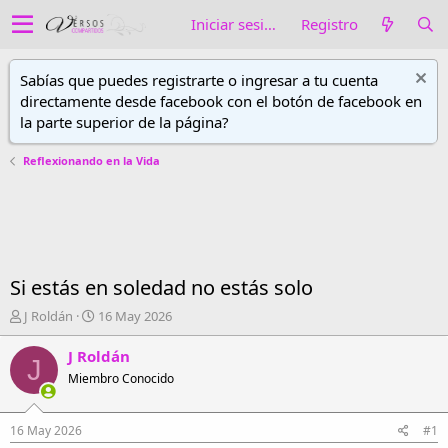
Iniciar sesión
Registro
Sabías que puedes registrarte o ingresar a tu cuenta
directamente desde facebook con el botón de facebook en
la parte superior de la página?
Reflexionando en la Vida
Si estás en soledad no estás solo
A
F
J Roldán
16 May 2026
u
e
t
c
J Roldán
J
o
h
Miembro Conocido
r
a
d
d
e
e
16 May 2026
#1
h
i