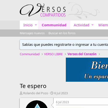
Inicio
Communidad
Actividad
Miem
Mensajes nuevos
Buscar en los foros
Sabías que puedes registrarte o ingresar a tu cuent
Communidad
VERSO LIBRE
Versos del Corazón
Te espero
A
F
Rolando del Pozo
6 Jul 2023
u
e
t
c
6 Jul 2023
o
h