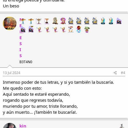
Un beso
N
E
M
E
S
I
S
B3T4N0
13 Jul 2024
#4
Inmenso poder de tus letras, y si yo también la buscaría.
Me quedo con esto:
Aquí sentado te estaré esperando,
rogando que regreses todavía,
muriendo por tu amor, triste llorando,
y aún muerto… ¡También te buscaría!.
kin