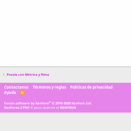
Poesía con Métrica y Rima
Contactanos
Términos y reglas
Politicas de privacidad
Ayuda
R
S
S
®
Forum software by XenForo
© 2010-2020 XenForo Ltd.
XenPorta 2 PRO
© Jason Axelrod of
8WAYRUN