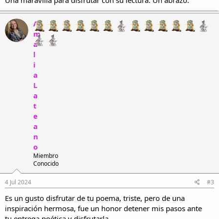
Una maravilla para disfrutar con su lectura. Un abrazo.
A
m
a
l
i
a
L
a
t
e
a
n
o
Miembro
Conocido
4 Jul 2024
#3
Es un gusto disfrutar de tu poema, triste, pero de una
inspiración hermosa, fue un honor detener mis pasos ante
tu entrega poética y disfrutarla.