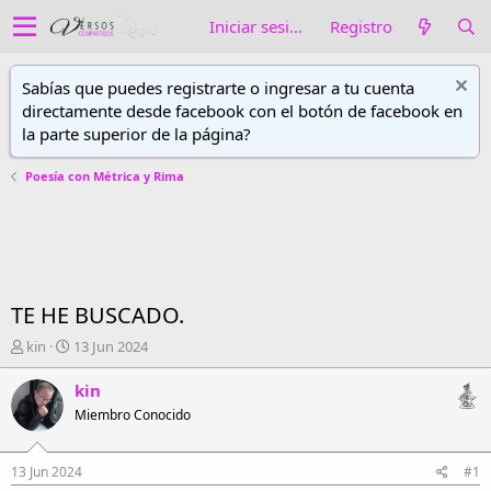
Iniciar sesión
Registro
Sabías que puedes registrarte o ingresar a tu cuenta
directamente desde facebook con el botón de facebook en
la parte superior de la página?
Poesía con Métrica y Rima
TE HE BUSCADO.
A
F
kin
13 Jun 2024
u
e
t
c
kin
o
h
Miembro Conocido
r
a
d
d
e
e
13 Jun 2024
#1
h
i