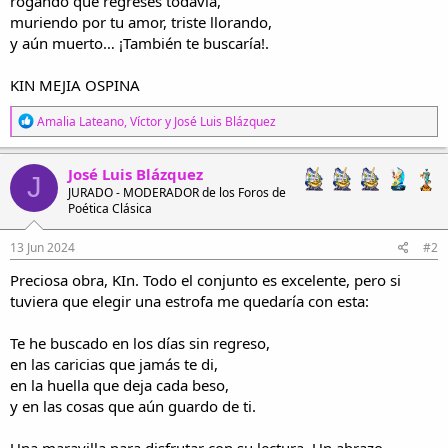
rogando que regreses todavía,
muriendo por tu amor, triste llorando,
y aún muerto… ¡También te buscaría!.
KIN MEJIA OSPINA
R
Amalia Lateano
,
Víctor
y
José Luis Blázquez
e
a
c
José Luis Blázquez
J
c
JURADO - MODERADOR de los Foros de
i
Poética Clásica
o
n
e
13 Jun 2024
#2
s
Preciosa obra, KIn. Todo el conjunto es excelente, pero si
:
tuviera que elegir una estrofa me quedaría con esta:
Te he buscado en los días sin regreso,
en las caricias que jamás te di,
en la huella que deja cada beso,
y en las cosas que aún guardo de ti.