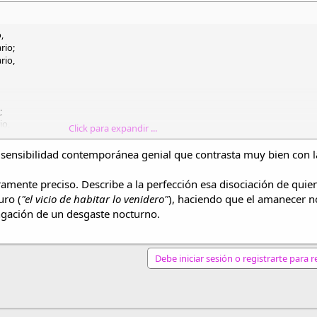
,
rio;
rio,
;
io,
Click para expandir ...
sendero.
a sensibilidad contemporánea genial que contrasta muy bien con l
oramente preciso. Describe a la perfección esa disociación de quie
uro (
"el vicio de habitar lo venidero"
), haciendo que el amanecer n
ngación de un desgaste nocturno.
tante.
Debe iniciar sesión o registrarte para 
 mi blog:
nlace
spot.com