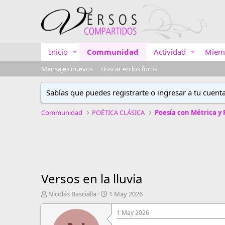
Inicio
Communidad
Actividad
Miem
Mensajes nuevos
Buscar en los foros
Sabías que puedes registrarte o ingresar a tu cuent
Communidad
POÉTICA CLÁSICA
Poesía con Métrica y
Versos en la lluvia
A
F
Nicolás Bascialla
1 May 2026
u
e
t
c
1 May 2026
o
h