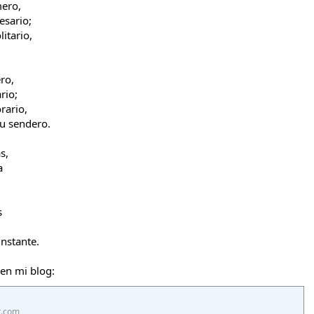
mero,
esario;
itario,
ro,
rio;
rario,
u sendero.
s,
a
s
instante.
en mi blog:
t.com