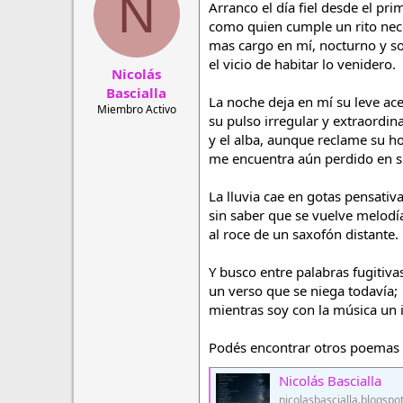
N
Arranco el día fiel desde el pri
r
a
d
d
como quien cumple un rito nec
e
e
mas cargo en mí, nocturno y sol
h
i
el vicio de habitar lo venidero.
Nicolás
i
n
l
i
Bascialla
La noche deja en mí su leve ace
o
c
Miembro Activo
su pulso irregular y extraordina
i
o
y el alba, aunque reclame su ho
me encuentra aún perdido en s
La lluvia cae en gotas pensativa
sin saber que se vuelve melodí
al roce de un saxofón distante.
Y busco entre palabras fugitiva
un verso que se niega todavía;
mientras soy con la música un 
Podés encontrar otros poemas 
Nicolás Bascialla
nicolasbascialla.blogspo