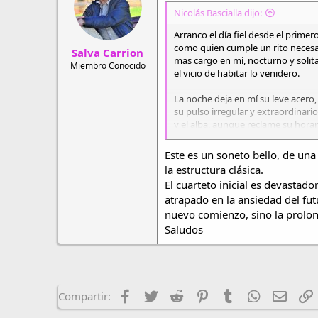
o
Nicolás Bascialla dijo:
n
e
Arranco el día fiel desde el primero
s
como quien cumple un rito necesa
Salva Carrion
:
mas cargo en mí, nocturno y solita
Miembro Conocido
el vicio de habitar lo venidero.
La noche deja en mí su leve acero,
su pulso irregular y extraordinario
y el alba, aunque reclame su horar
me encuentra aún perdido en su 
Este es un soneto bello, de un
La lluvia cae en gotas pensativas,
la estructura clásica.
sin saber que se vuelve melodía
El cuarteto inicial es devastad
al roce de un saxofón distante.
atrapado en la ansiedad del fut
Y busco entre palabras fugitivas
nuevo comienzo, sino la prolo
un verso que se niega todavía;
Saludos
mientras soy con la música un ins
Podés encontrar otros poemas en
Nicolás Bascialla
Facebook
Twitter
Reddit
Pinterest
Tumblr
WhatsApp
Email
E
Compartir:
nicolasbascialla.blog