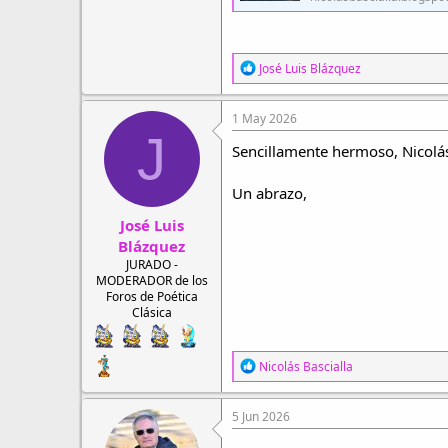
R
José Luis Blázquez
e
a
c
1 May 2026
c
J
i
Sencillamente hermoso, Nicolás
o
n
Un abrazo,
e
s
José Luis
:
Blázquez
JURADO -
MODERADOR de los
Foros de Poética
Clásica
R
Nicolás Bascialla
e
a
c
5 Jun 2026
c
i