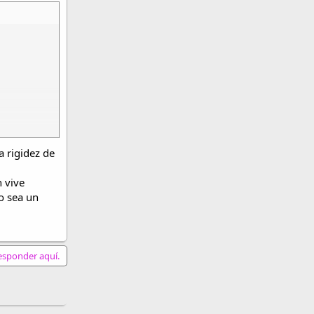
a rigidez de
n vive
o sea un
responder aquí.