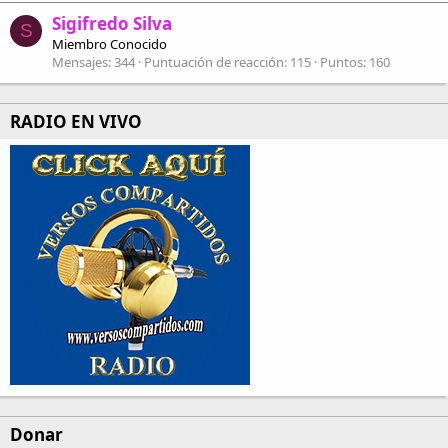
Sigifredo Silva
S
Miembro Conocido
Mensajes
344
Puntuación de reacción
115
Puntos
160
RADIO EN VIVO
Donar