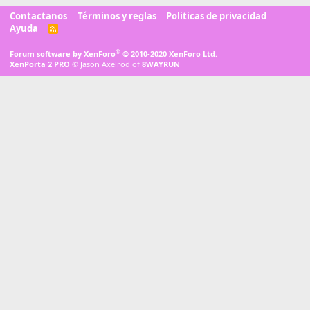
Contactanos
Términos y reglas
Politicas de privacidad
Ayuda
R
S
S
®
Forum software by XenForo
© 2010-2020 XenForo Ltd.
XenPorta 2 PRO
© Jason Axelrod of
8WAYRUN