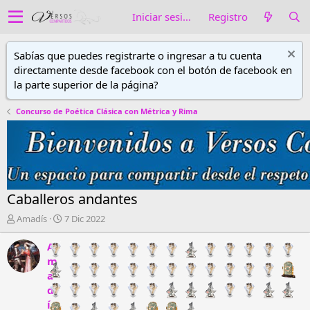
Iniciar sesión
Registro
Sabías que puedes registrarte o ingresar a tu cuenta
directamente desde facebook con el botón de facebook en
la parte superior de la página?
Concurso de Poética Clásica con Métrica y Rima
Caballeros andantes
A
F
Amadís
7 Dic 2022
u
e
t
c
A
o
h
m
r
a
a
d
d
d
e
e
í
h
i