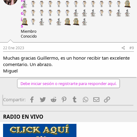
m
i
a
o
n
d
e
í
s
s
:
Miembro
Conocido
22 Ene 2023
#9
Muchas gracias Guillermo, es un honor recibir tan excelente
comentario. Un abrazo.
Miguel
Debe iniciar sesión o registrarte para responder aquí.
Facebook
Twitter
Reddit
Pinterest
Tumblr
WhatsApp
Email
Enlace
Compartir:
RADIO EN VIVO