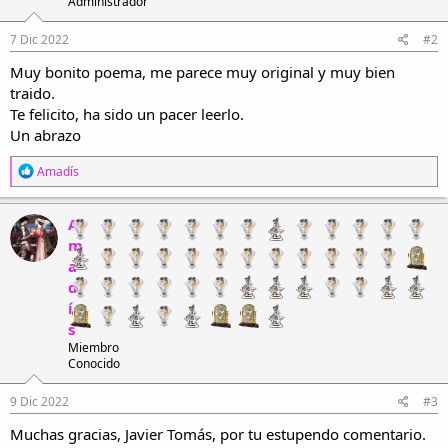
Administrador
7 Dic 2022
#2
Muy bonito poema, me parece muy original y muy bien
traido.
Te felicito, ha sido un pacer leerlo.
Un abrazo
R
Amadís
e
a
c
A
c
m
i
a
o
n
d
e
í
s
s
:
Miembro
Conocido
9 Dic 2022
#3
Muchas gracias, Javier Tomás, por tu estupendo comentario.