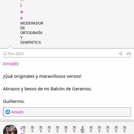
i
o
s
MODERADOR
DE
ORTOGRAFÍA
Y
SEMÁNTICA
22 Ene 2023
#8
Amadís
¡Qué originales y maravillosos versos!
Abrazos y besos de mi Balcón de Geranios.
Guillermo.
R
Amadís
e
a
c
A
c