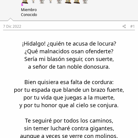
i
n
s
l
i
Miembro
o
c
Conocido
i
o
7 Dic 2022
#1
¡Hidalgo! ¿quién te acusa de locura?
¿Qué malnacidos osan ofenderte?
Sería mi blasón seguir, con suerte,
a señor de tan noble donosura.
Bien quisiera esa falta de cordura:
por tu espada que blande un brazo fuerte,
por tu vida que juegas a la muerte,
y por tu honor que al cielo se conjura.
Te seguiré por todos los caminos,
sin temer lucharé contra gigantes,
aunque a veces se yerre con molinos.