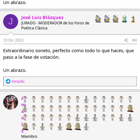
Un abrazo.
José Luis Blázquez
J
JURADO - MODERADOR de los Foros de
Poética Clásica
10 Dic 2022
#4
Extraordinario soneto, perfecto como todo lo que haces, que
paso a la fase de votación.
Un abrazo.
R
Amadís
e
a
c
A
c
m
i
a
o
n
d
e
í
s
s
:
Miembro