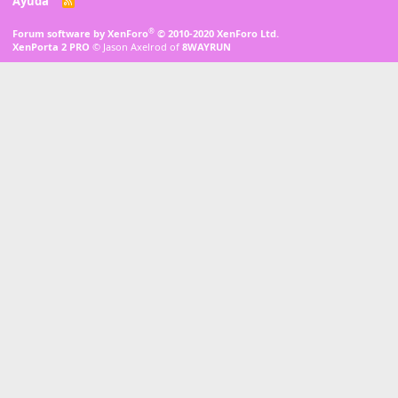
Ayuda
R
S
S
®
Forum software by XenForo
© 2010-2020 XenForo Ltd.
XenPorta 2 PRO
© Jason Axelrod of
8WAYRUN