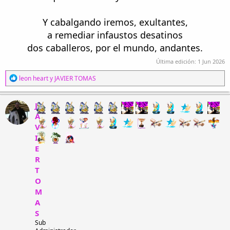
Y cabalgando iremos, exultantes,
a remediar infaustos desatinos
dos caballeros, por el mundo, andantes.
Última edición:
1 Jun 2026
R
leon heart
y
JAVIER TOMAS
e
a
c
J
c
A
i
V
o
n
I
e
E
s
R
:
T
O
M
A
S
Sub