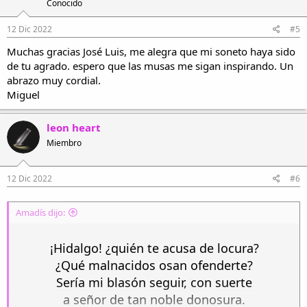
Conocido
12 Dic 2022
#5
Muchas gracias José Luis, me alegra que mi soneto haya sido
de tu agrado. espero que las musas me sigan inspirando. Un
abrazo muy cordial.
Miguel
leon heart
Miembro
12 Dic 2022
#6
Amadís dijo:
¡Hidalgo! ¿quién te acusa de locura?
¿Qué malnacidos osan ofenderte?
Sería mi blasón seguir, con suerte
a señor de tan noble donosura.