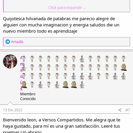
Click para expandir ...
Bien quisiera esa falta de cordura:
por tu espada que blande un brazo fuerte,
Quijotesca hilvanada de palabras me parecio alegre de
alguien con mucha imaginacion y energia saludos dw un
por tu vida que juegas a la muerte,
nuevo miembro todo es aprendizaje
y por tu honor que al cielo se conjura.
R
Amadís
e
Te seguiré por todos los caminos,
a
sin temer lucharé contra gigantes,
c
A
c
aunque a veces se yerre con molinos.
m
i
a
o
n
d
Y cabalgando iremos, exultantes,
e
í
s
a remediar infaustos desatinos
s
:
dos caballeros, por el mundo, andantes.
Miembro
Conocido
13 Dic 2022
#7
Bienvenido leon, a Versos Compartidos. Me alegra que te
haya gustado, para mí es una gran satisfacción. Leeré tus
poemas Un abrazo.