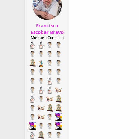
r
a
d
d
e
e
h
i
Francisco
i
n
l
i
Escobar Bravo
o
c
Miembro Conocido
i
o