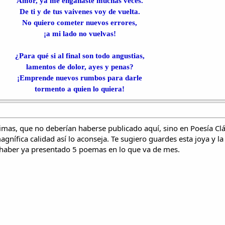
Amor, ya me engañaste muchas veces.
De ti y de tus vaivenes voy de vuelta.
No quiero cometer nuevos errores,
¡a mi lado no vuelvas!
¿Para qué si al final son todo angustias,
lamentos de dolor, ayes y penas?
¡Emprende nuevos rumbos para darle
tormento a quien lo quiera!
imas, que no deberían haberse publicado aquí, sino en Poesía Clá
nífica calidad así lo aconseja. Te sugiero guardes esta joya y la
 haber ya presentado 5 poemas en lo que va de mes.