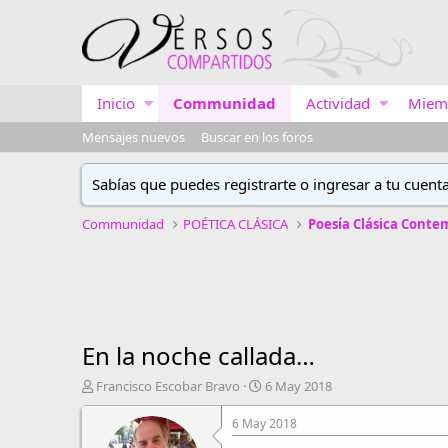
Inicio
Communidad
Actividad
Miem
Mensajes nuevos
Buscar en los foros
Sabías que puedes registrarte o ingresar a tu cuent
Communidad
POÉTICA CLÁSICA
Poesía Clásica Cont
En la noche callada…
A
F
Francisco Escobar Bravo
6 May 2018
u
e
t
c
6 May 2018
o
h