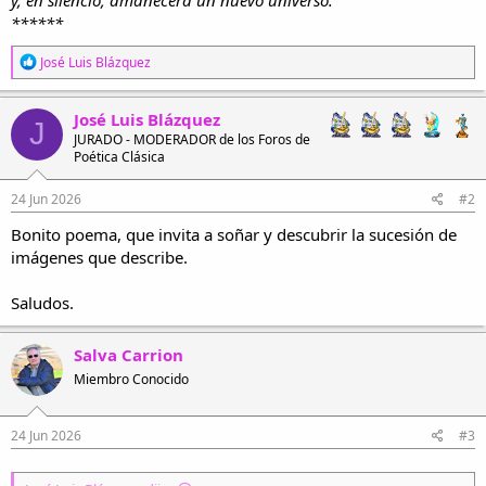
******
R
José Luis Blázquez
e
a
c
José Luis Blázquez
J
c
JURADO - MODERADOR de los Foros de
i
Poética Clásica
o
n
e
24 Jun 2026
#2
s
Bonito poema, que invita a soñar y descubrir la sucesión de
:
imágenes que describe.
Saludos.
Salva Carrion
Miembro Conocido
24 Jun 2026
#3