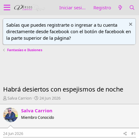
Iniciar sesión
Registro
Sabías que puedes registrarte o ingresar a tu cuenta
directamente desde facebook con el botón de facebook en
la parte superior de la página?
Fantasías e Ilusiones
Habrá desiertos con espejismos de noche
A
F
Salva Carrion
24 Jun 2026
u
e
t
c
Salva Carrion
o
h
Miembro Conocido
r
a
d
d
e
e
24 Jun 2026
#1
h
i