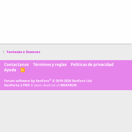
Fantasías e Ilusiones
Contactanos
Términos y reglas
Politicas de privacidad
Ayuda
R
S
S
®
Forum software by XenForo
© 2010-2020 XenForo Ltd.
XenPorta 2 PRO
© Jason Axelrod of
8WAYRUN