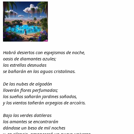
i
n
l
i
o
c
i
o
Habrá desiertos con espejismos de noche,
oasis de diamantes azules;
las estrellas desnudas
se bañarán en las aguas cristalinas.
De las nubes de algodón
lloverán flores perfumadas;
los sueños soñarán jardines soñados,
y los vientos tañerán arpegios de arcoíris.
Bajo las verdes datileras
los amantes se encontrarán
dándose un beso de mil noches
y, en silencio, amanecerá un nuevo universo.