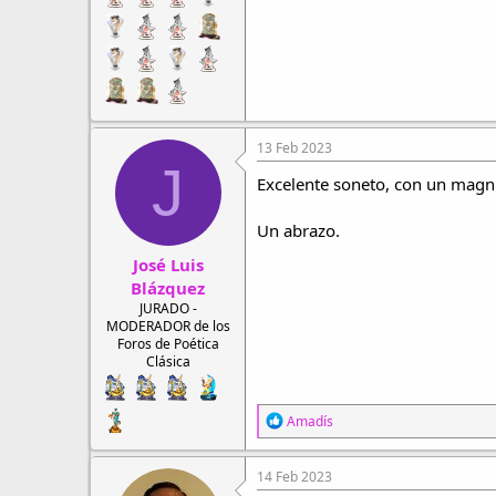
13 Feb 2023
J
Excelente soneto, con un magníf
Un abrazo.
José Luis
Blázquez
JURADO -
MODERADOR de los
Foros de Poética
Clásica
R
Amadís
e
a
c
14 Feb 2023
c