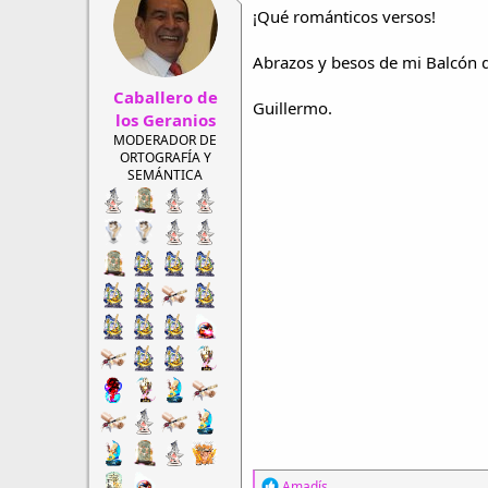
i
¡Qué románticos versos!
o
n
Abrazos y besos de mi Balcón 
e
s
Caballero de
:
Guillermo.
los Geranios
MODERADOR DE
ORTOGRAFÍA Y
SEMÁNTICA
R
Amadís