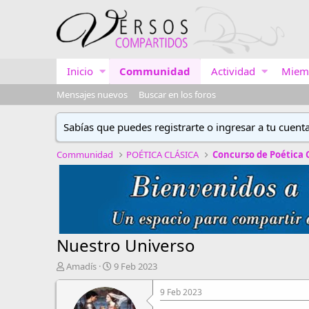
Inicio
Communidad
Actividad
Miem
Mensajes nuevos
Buscar en los foros
Sabías que puedes registrarte o ingresar a tu cuent
Communidad
POÉTICA CLÁSICA
Nuestro Universo
A
F
Amadís
9 Feb 2023
u
e
t
c
9 Feb 2023
o
h