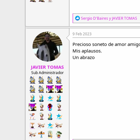
R
Sergio D'Baires
y
JAVIER TOMAS
e
a
c
9 Feb 2023
c
i
Precioso soneto de amor amigo,
o
Mis aplausos.
n
Un abrazo
e
s
JAVIER TOMAS
:
Sub Administrador