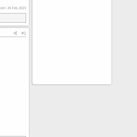
ción:
26 Feb 2023
#2