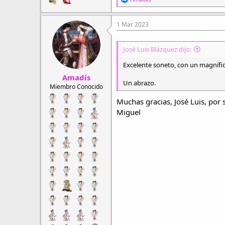
e
a
c
1 Mar 2023
c
i
o
José Luis Blázquez dijo:
n
e
Excelente soneto, con un magnífico
s
Amadís
:
Un abrazo.
Miembro Conocido
Muchas gracias, José Luis, por
Miguel