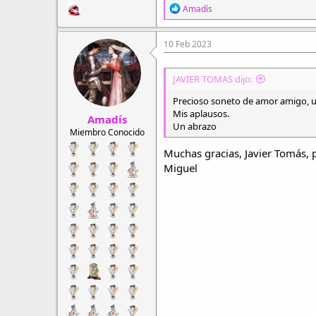
R
Amadís
e
a
c
10 Feb 2023
c
i
o
JAVIER TOMAS dijo:
n
e
Precioso soneto de amor amigo, un
s
Mis aplausos.
Amadís
:
Un abrazo
Miembro Conocido
Muchas gracias, Javier Tomás, 
Miguel