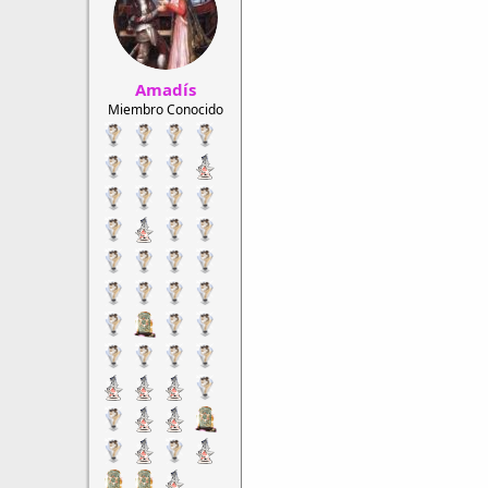
r
a
d
d
e
e
h
i
Amadís
i
n
l
i
Miembro Conocido
o
c
i
o